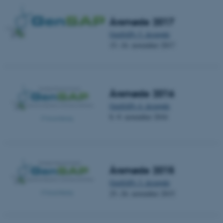
Årsmøde 2017
GenSAPs 5. årsmøde
15.-16. november 2017
Årsmøde 2016
GenSAPs 4. årsmøde
8.-9. november 2016
Årsmøde 2015
GenSAPs 3. årsmøde
25.-26. november 2015