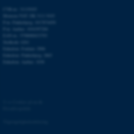
.au.dk
CVR-nr.: 31119103
Momsnr./VAT: DK 3111 9103
P-nr. Flakkebjerg: 1017874450
fe_typo_user
Typo3 Association
P-nr. Aarhus: 1016397284
.au.dk
EAN-nr.: 5798000433793
Stedkode: 6261
Enhedsnr. Foulum: 2906
Enhedsnr. Flakkebjerg: 2865
Enhedsnr. Aarhus: 1038
©
—
Cookies på au.dk
Privatlivspolitik
ASP.NET_SessionId
Microsoft Corporation
.au.dk
Tilgængelighedserklæring