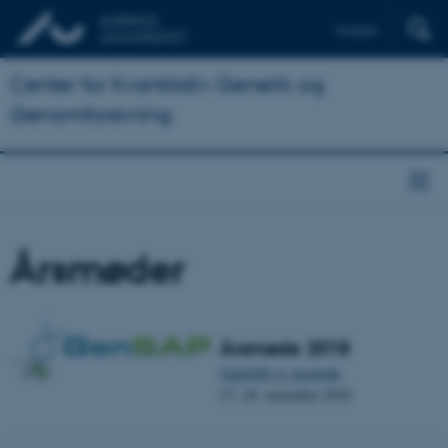
English
Center for Kvantitativ Genetik og
Genomforskning
Årsmøder
Årsmøde 2018
GenSAPs 6. årsmøde
27.-28. november 2018