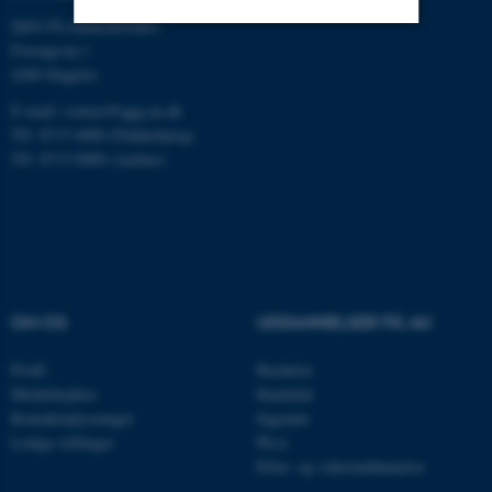
QGG FLAKKEBJERG:
Forsøgsvej 1
Nødvendige
Statistiske
Marketing
4200 Slagelse
Funktionelle
Uklassificerede
E-mail: contact@qgg.au.dk
Tlf: 8715 6000 (Flakkebjerg)
Tlf: 8715 0000 (Aarhus)
Nødvendige cookies hjælper
med at gøre hjemmesiden
brugbar ved at aktivere nogle
grundlæggende funktioner
som navigation mm.
OM OS
UDDANNELSER PÅ AU
Hjemmesiden kan ikke
fungerer uden disse cookies.
Profil
Bachelor
Medarbejdere
Kandidat
Kontaktoplysninger
Ingeniør
Ledige stillinger
Ph.d.
Navn
Udbyder / Domæne
Efter- og videreuddannelse
be_typo_user
TYPO3 Association