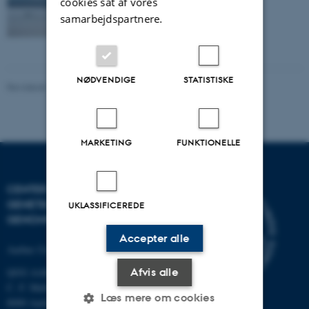
cookies sat af vores
samarbejdspartnere.
NØDVENDIGE
STATISTISKE
Revideret 19.03.2025
-
Jette Odgaard Villemoes
MARKETING
FUNKTIONELLE
CENTER FOR KVANTITATIV
GENETIK OG
UKLASSIFICEREDE
GENOMFORSKNING
Accepter alle
Aarhus Universitet
QGG AARHUS:
Afvis alle
C. F. Møllers Allé 3, bygn. 1130
Læs mere om cookies
8000 Aarhus