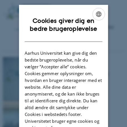
Årsmøde 2014
GenSAPs 2. årsmøde
Cookies giver dig en
ENGLISH
Tirsdag den 11. november 2014
bedre brugeroplevelse
DANISH
Aarhus Universitet kan give dig den
bedste brugeroplevelse, når du
Årsmøde 2013
vælger ”Accepter alle” cookies.
Cookies gemmer oplysninger om,
GenSAP åbningssymposium
hvordan en bruger interagerer med et
Program og billeder
website. Alle dine data er
13.-14. juni 2013
anonymiseret, og de kan ikke bruges
til at identificere dig direkte. Du kan
altid ændre dit samtykke under
Cookies i webstedets footer.
Universitetet bruger egne cookies og