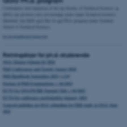
QGG Ph.d. program
I forbindelse med dannelsen af det nye Faculty of Technical Sciences og
QGGs nye position som selvstændigt center under Technical Sciences
fakultetet, har QGG også fået sit eget Ph.d.-program under Graduate
School of Technical Sciences.
Se programbeskrivelsen her
.
Retningslinjer for ph.d.-studerende
QGG Mentor Scheme 01-2026
PhD Conferences and Travels August 2024
PhD Handbook September 2023 (v.2.0)
Format of PhD Examinations v. 04-2023
ECTS for QGG/NCRR Journal Club v. 04-2023
ECTS for conference participation January 2023
General guideline on QGG cofunding for PhD study at QGG June
2021