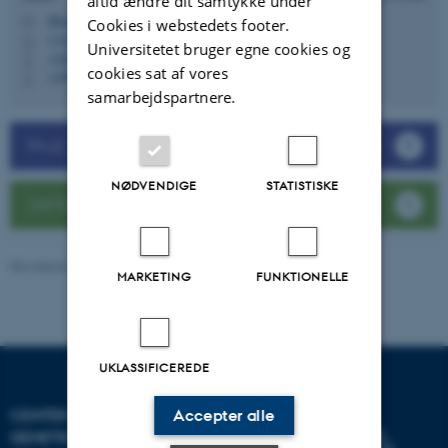
altid ændre dit samtykke under
lfkoue@qgg.au.dk
M
Cookies i webstedets footer.
1130, 309
H
Universitetet bruger egne cookies og
+4587158032
P
cookies sat af vores
+4593522279
P
samarbejdspartnere.
Ph.d. Trivselskatalog (Marts 2023)
NØDVENDIGE
STATISTISKE
GSTS Nyhedsbreve
Revideret 26.01.2026
-
Jette Odgaard Villemoes
MARKETING
FUNKTIONELLE
UKLASSIFICEREDE
CENTER FOR KVANTITATIV
Accepter alle
GENETIK OG