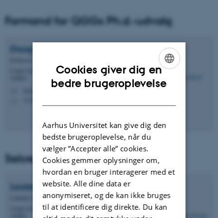
Formand for QGGs Ph.d.-udvalg
Doug
Speed
Professor
Cookies giver dig en
Center for Kvantitativ Genetik og Genomforskning,
Aarhus
ENGLISH
bedre brugeroplevelse
doug@qgg.au.dk
M
DANISH
1130, 205
H
Aarhus Universitet kan give dig den
bedste brugeroplevelse, når du
vælger ”Accepter alle” cookies.
Sekretær for QGGs Ph.d.-udvalg
Cookies gemmer oplysninger om,
hvordan en bruger interagerer med et
website. Alle dine data er
Louise Fischer
Koue
anonymiseret, og de kan ikke bruges
Ledende sekretær
til at identificere dig direkte. Du kan
Center for Kvantitativ Genetik og Genomforskning,
Aarhus