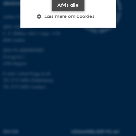
GENOMFORSKNING
Afvis alle
Læs mere om cookies
Aarhus Universitet
QGG AARHUS:
C. F. Møllers Allé 3, bygn. 1130
Nødvendige
Statistiske
Marketing
8000 Aarhus
QGG FLAKKEBJERG:
Funktionelle
Uklassificerede
Forsøgsvej 1
4200 Slagelse
E-mail: contact@qgg.au.dk
Nødvendige cookies hjælper
Tlf: 8715 6000 (Flakkebjerg)
med at gøre hjemmesiden
Tlf: 8715 0000 (Aarhus)
brugbar ved at aktivere nogle
grundlæggende funktioner
som navigation mm.
Hjemmesiden kan ikke
fungerer uden disse cookies.
OM OS
UDDANNELSER PÅ AU