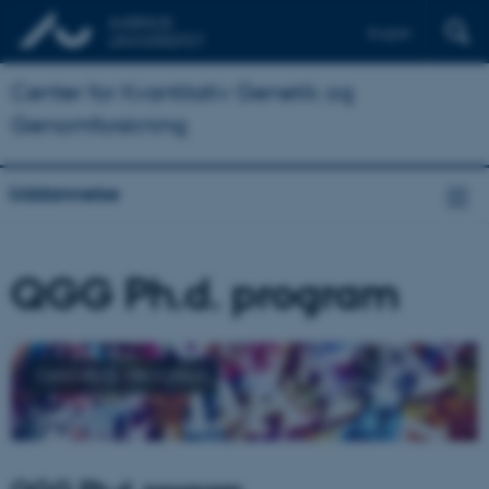
English
Center for Kvantitativ Genetik og
Genomforskning
Uddannelse
QGG Ph.d. program
QGG PH.D. PROGRAM