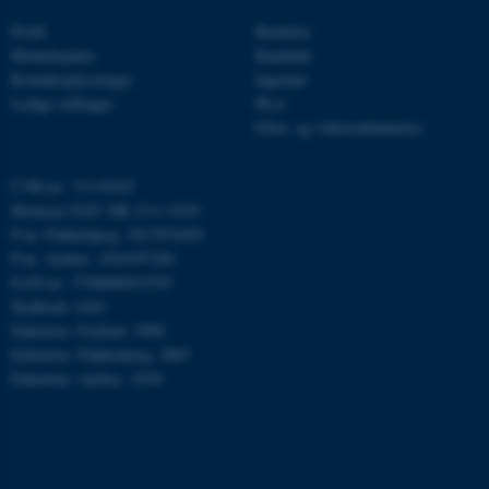
Profil
Bachelor
Navn
Udbyder / Domæne
Medarbejdere
Kandidat
be_typo_user
TYPO3 Association
Kontaktoplysninger
Ingeniør
.au.dk
Ledige stillinger
Ph.d.
Efter- og videreuddannelse
fe_typo_user
Typo3 Association
CVR-nr.: 31119103
.au.dk
Momsnr./VAT: DK 3111 9103
P-nr. Flakkebjerg: 1017874450
P-nr. Aarhus: 1016397284
EAN-nr.: 5798000433793
Stedkode: 6261
Enhedsnr. Foulum: 2906
Enhedsnr. Flakkebjerg: 2865
Enhedsnr. Aarhus: 1038
ASP.NET_SessionId
Microsoft Corporation