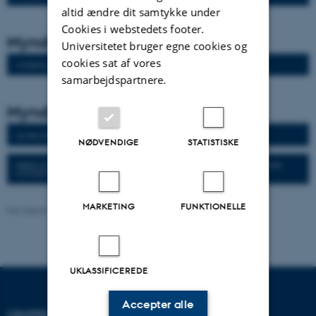
altid ændre dit samtykke under
Cookies i webstedets footer.
Myndighedsbesvarelser 2021
Universitetet bruger egne cookies og
cookies sat af vores
Vurdering af racespecifikke krav til Jysk Kvæg
samarbejdspartnere.
Myndighedsbesvarelser 2020
Lavere halebidsfrekvens gennem kvantitativ avl
NØDVENDIGE
STATISTISKE
Højere overlevelse for pattegrise og smågrise fra dag 5 indtil slagtning gennem
kvantitativ avl
MARKETING
FUNKTIONELLE
Revideret 19.03.2025
-
Jette Odgaard Villemoes
UKLASSIFICEREDE
Accepter alle
CENTER FOR KVANTITATIV