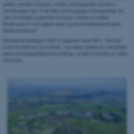
genetik, herunder avlsplaner, avlsmål, husdyrgenetiske ressourcer,
avlsteknologier mm. Vi har fokus på bæredygtige avlsprogrammer, der
sikrer bevaringen af genetiske ressourcer, velfærd og sundhed.
Hovedvægten af vores opgaver drejer sig om udrydningstruede gamle
danske husdyrracer.
Myndighedsbetjeningen i QGG er organiseret under DCA - Nationalt
Center for Fødevarer og Jordbrug - som danner rammen for samarbejdet
mellem forskningsmiljøerne på jordbrugs- og fødevareområdet på Aarhus
Universitet.