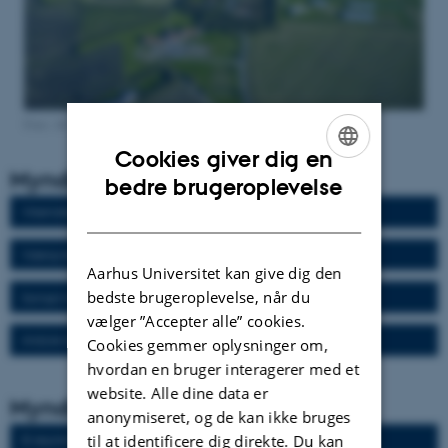
Foto: AU
Cookies giver dig en
Myndighedsbesvarelser 2023
ENGLISH
bedre brugeroplevelse
DANISH
Virkemidler til reduktion af klimagasser i landbruget - 2023
Vidensyntese om klimatilpasning og landbrug
Aarhus Universitet kan give dig den
bedste brugeroplevelse, når du
Samspil mellem klima, miljø og dyrevelfærd
vælger ”Accepter alle” cookies.
Analyse af anvendelse af Blåkvægssæd i økologisk produktion
Cookies gemmer oplysninger om,
hvordan en bruger interagerer med et
website. Alle dine data er
Myndighedsbesvarelser 2022
anonymiseret, og de kan ikke bruges
til at identificere dig direkte. Du kan
Et resumé af Leverdrejning (lobus sinister lateralis) i grise