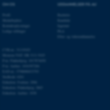
OM OS
UDDANNELSER PÅ AU
Navn
Udbyder / Domæne
Profil
Bachelor
be_typo_user
TYPO3 Association
Medarbejdere
Kandidat
.au.dk
Kontaktoplysninger
Ingeniør
Ledige stillinger
Ph.d.
Efter- og videreuddannelse
fe_typo_user
Typo3 Association
.au.dk
CVR-nr.: 31119103
Momsnr./VAT: DK 3111 9103
P-nr. Flakkebjerg: 1017874450
P-nr. Aarhus: 1016397284
EAN-nr.: 5798000433793
Stedkode: 6261
Enhedsnr. Foulum: 2906
Enhedsnr. Flakkebjerg: 2865
Enhedsnr. Aarhus: 1038