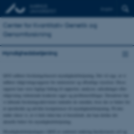
English
Center for Kvantitativ Genetik og
Genomforskning
Myndighedsbetjening
QGG udfører forskningsbaseret myndighedsbetjening. Det vil sige, at vi
udfører rådgivningsopgaver for ministerier og offentlige styrelser. Disse
opgaver kan være faglige bidrag til rapporter, analyser, udredninger eller
rådgivning vedrørende konkrete sager og problemstillinger. Derudover har
vi løbende forskningsaktiviteter indenfor de områder, hvor der er behov for
at opretholde og udvikle kompetencer til myndighedsbetjening. På den
måde sikrer vi, at vi hele tiden har et beredskab, der kan dække det
aktuelle behov for myndighedsbetjening.
Myndighedsbetjeningen i QGG er centreret omkring husdyrracers avl og