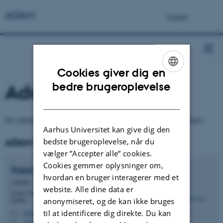
ADAM
Cookies giver dig en
ENGLISH
bedre brugeroplevelse
Adgang og kontakt
DANISH
For yderligere information og adgang til programmet kontakt venligst:
Aarhus Universitet kan give dig den
bedste brugeroplevelse, når du
ADAM Plants
vælger ”Accepter alle” cookies.
Cookies gemmer oplysninger om,
Thinh Tuan
Chu
hvordan en bruger interagerer med et
Adjunkt
website. Alle dine data er
Center for Kvantitativ Genetik og Genomforskning,
Aarhus
anonymiseret, og de kan ikke bruges
til at identificere dig direkte. Du kan
chu.thinh@qgg.au.dk
M
1130, 216
H