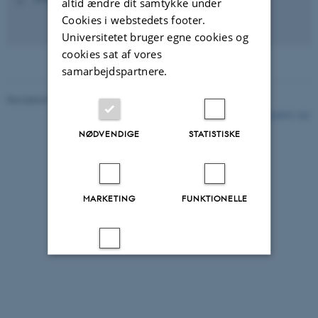
altid ændre dit samtykke under
Cookies i webstedets footer.
Universitetet bruger egne cookies og
cookies sat af vores
samarbejdspartnere.
Revideret 06.06.2025
-
Jette Odgaard Villemoes
122975 / i31
NØDVENDIGE
STATISTISKE
MARKETING
FUNKTIONELLE
UKLASSIFICEREDE
Accepter alle