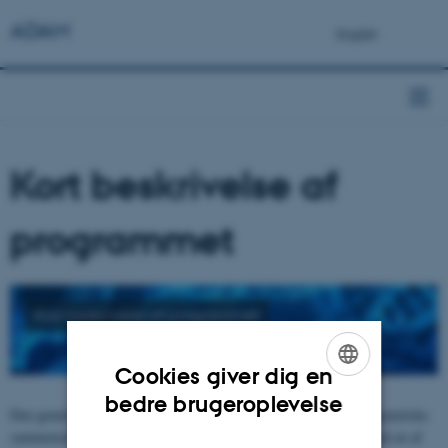
ADAM
Kort beskrivelse af
programmet
Kort beskrivelse af programmet
Cookies giver dig en
ENGLISH
bedre brugeroplevelse
Den genetiske model af basepopulationen, der understreger den genetiske
DANISH
sammensætning af de efterkommende generationer, kan baseres på en af