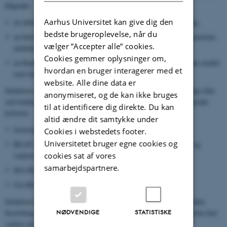
følgende:
Aarhus Universitet kan give dig den
en infinitesimal model, der imiterer en polygen sammensætning,
bedste brugeroplevelse, når du
en finit-locus model, der imiterer individuelle gener og/eller genetiske
vælger ”Accepter alle” cookies.
markører, og
Cookies gemmer oplysninger om,
en blandet arveforholdsmodel, der kombinerer den infinitesimale model
hvordan en bruger interagerer med et
med den for finit-locus.
website. Alle dine data er
Selektion er udført på enkelte eller komplekse træk, enten tilfældigt eller
anonymiseret, og de kan ikke bruges
ved trunkering, eller optimal bidragsselektion baseret på et af følgende
til at identificere dig direkte. Du kan
kriterier:
altid ændre dit samtykke under
fænotype,
Cookies i webstedets footer.
Universitetet bruger egne cookies og
BLUP (Best Linear Unbiased Prediction baseret på fænotype og
cookies sat af vores
stamtavleinformation),
samarbejdspartnere.
MA-BLUP (BLUP inklusive markørinformation), og
GA-BLUP (BLUP inklusive identificeret geninformation).
Selektion kan udføres i en enkelt eller flere etaper indenfor køn, alder,
NØDVENDIGE
STATISTISKE
besætning, fuldblodsfamilier eller populationer. Selektionskriterierne kan
variere mellem etaperne.