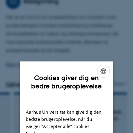
Rådgivning
Her er en link til min præsentation om hvordan man
burde beregne hvordan kulstoflagring modregnes
drivhuseffekten af metan og lattergas emissioner, når
man benytter kuldoixidækvivilenter. Bemærk at
præsentationen er på engelsk.
https://youtu.be/0AkEwyDE4OE
Cookies giver dig en
Udvalgte publikationer
ENGLISH
Flere
bedre brugeroplevelse
DANISH
TIDSSKRIFTARTIKEL
Aarhus Universitet kan give dig den
In-vitro
method and model to estimate methane
emissions from liquid manure management on
bedste brugeroplevelse, når du
pig and dairy farms in four countries
vælger ”Accepter alle” cookies.
Petersen, S. +16.