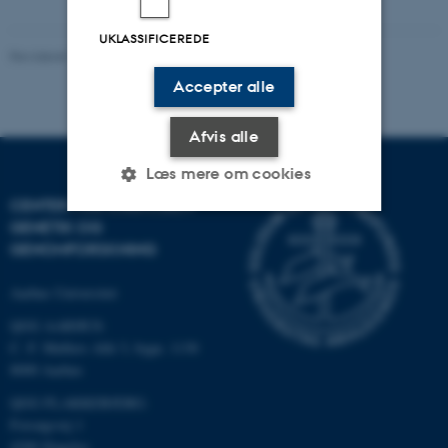
UKLASSIFICEREDE
Revideret 19.03.2025
-
Jette Odgaard Villemoes
Accepter alle
Afvis alle
Læs mere om cookies
CENTER FOR KVANTITATIV
GENETIK OG
GENOMFORSKNING
Nødvendige
Statistiske
Marketing
Funktionelle
Uklassificerede
Aarhus Universitet
QGG AARHUS:
C. F. Møllers Allé 3, bygn. 1130
8000 Aarhus
Nødvendige cookies hjælper
med at gøre hjemmesiden
QGG FLAKKEBJERG:
brugbar ved at aktivere nogle
Forsøgsvej 1
grundlæggende funktioner
4200 Slagelse