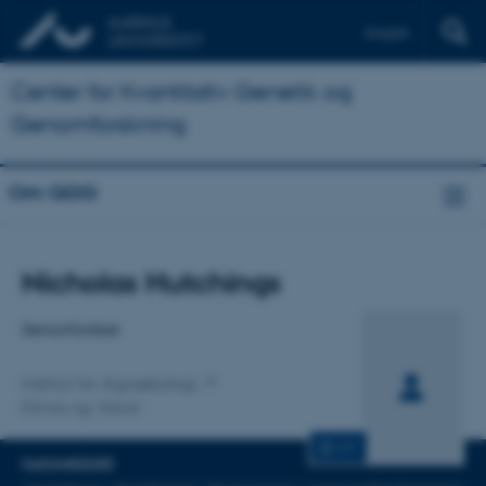
English
Center for Kvantitativ Genetik og
Genomforskning
Om QGG
Titel
Nicholas Hutchings
Primær tilknytning
Seniorforsker
Institut for Agroøkologi
Klima og Vand
CV
FAGOMRÅDER