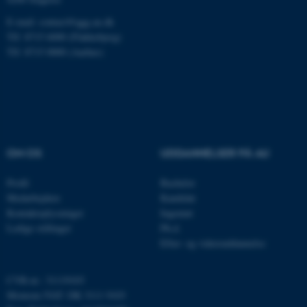
som navigation mm.
E-mail: contact@qgg.au.dk
Hjemmesiden kan ikke
Tlf: 8715 6000 (Flakkebjerg)
fungerer uden disse cookies.
Tlf: 8715 0000 (Aarhus)
Navn
Udbyder / Domæne
be_typo_user
TYPO3 Association
.au.dk
OM OS
UDDANNELSER PÅ AU
Profil
Bachelor
fe_typo_user
Typo3 Association
Medarbejdere
Kandidat
.au.dk
Kontaktoplysninger
Ingeniør
Ledige stillinger
Ph.d.
Efter- og videreuddannelse
CVR-nr.: 31119103
Momsnr./VAT: DK 3111 9103