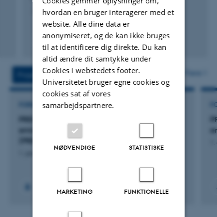
Cookies gemmer oplysninger om,
hvordan en bruger interagerer med et
Journal of Environmental Management
website. Alle dine data er
anonymiseret, og de kan ikke bruges
Fagfællebedømt
til at identificere dig direkte. Du kan
Digital
altid ændre dit samtykke under
version
Cookies i webstedets footer.
vedhæftet
Flere
Projekter
Aktiviteter
Universitetet bruger egne cookies og
cookies sat af vores
samarbejdspartnere.
FORSKNINGSPROJEKT
F
PREMIS: Primære aktivitetsdata til
P
emissionsopgørelser i bedriftsregnskaber
e
(PREMIS)
1.
NØDVENDIGE
STATISTISKE
1. januar 2023
+9
MARKETING
FUNKTIONELLE