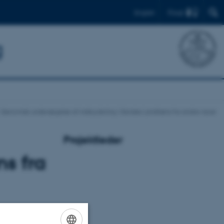
Find
English
g
Genomisk undersøgelse af indkrydsning i Danske Landhøns fra andre racer
Projektleder
s fra