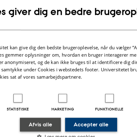
er
: Miljø- og Fødevareministeriet
s giver dig en bedre brugerop
b
: 287.680,00 DKK
de
: 1. januar 2017 – 31. december 2017.
lse
:
 kan spores 4 særskilte oprindelser. Der findes for indeværende ikke noget a
itet kan give dig den bedste brugeroplevelse, når du vælger ”A
erencedatasæt for hønseracer. Om de 4 oprindelser i den nulevende population 
es gemmer oplysninger om, hvordan en bruger interagerer med
nterer genetisk materiale, som oprindeligt er hjemhørende i Dansk Landhøne,
er anonymiseret, og de kan ikke bruges til at identificere dig d
etisk materiale fra andre racer, kan derfor på foreliggende grundlag ikke afgør
t samtykke under Cookies i webstedets footer. Universitetet br
i fravær af et omfattende referencedatasæt – kun besvares ved hjælp af geneti
kies sat af vores samarbejdspartnere.
onorracer, som her vil blive undersøgt med genomiske værktøjer.
.2025
-
Jette Odgaard Villemoes
STATISTISKE
MARKETING
FUNKTIONELLE
Afvis alle
Accepter alle
Læs mere om cookies