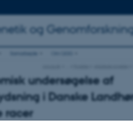
Genetik og Genomforsknin
Samarbejde
Om QGG
qgg.au.dk
…
Projekter
Afsluttede projekter
misk undersøgelse af
ydsning i Danske Landhøn
 racer
: Bernt Guldbrandtsen