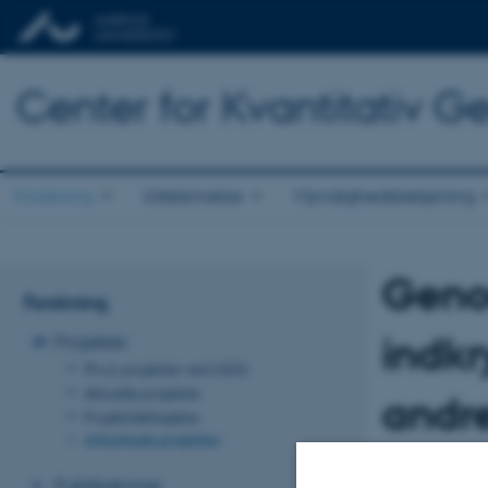
Center for Kvantitativ 
Forskning
Uddannelse
Myndighedsbetjening
Geno
Forskning
indkr
Projekter
Ph.d.-projekter ved QGG
Aktuelle projekter
andre
Projektdeltagelse
Afsluttede projekter
Projektleder
Publikationer