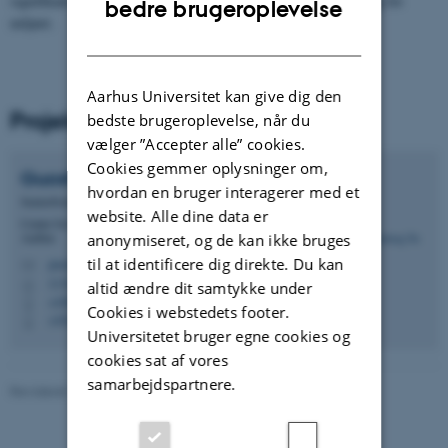
signifikant og derved skabe store fordele i mælkeproduktionen og for
bedre brugeroplevelse
miljøet.
DANISH
Aarhus Universitet kan give dig den
Projektleder
bedste brugeroplevelse, når du
vælger ”Accepter alle” cookies.
Cookies gemmer oplysninger om,
Guosheng
Su
hvordan en bruger interagerer med et
Seniorforsker
website. Alle dine data er
Center for Kvantitativ Genetik og Genomforskning,
Aarhus
anonymiseret, og de kan ikke bruges
til at identificere dig direkte. Du kan
guosheng.su@qgg.au.dk
M
1134, 321
H
altid ændre dit samtykke under
+4587157985
P
Cookies i webstedets footer.
+4542766558
P
Universitetet bruger egne cookies og
cookies sat af vores
samarbejdspartnere.
Revideret 19.03.2025
-
Jette Odgaard Villemoes