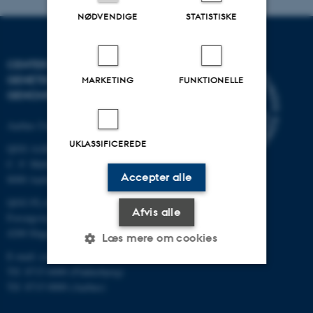
NØDVENDIGE
STATISTISKE
CENTER FOR KVANTITATIV
GENETIK OG
MARKETING
FUNKTIONELLE
GENOMFORSKNING
Aarhus Universitet
UKLASSIFICEREDE
QGG AARHUS:
C. F. Møllers Allé 3, bygn. 1130
Accepter alle
8000 Aarhus
QGG FLAKKEBJERG:
Afvis alle
Forsøgsvej 1
4200 Slagelse
Læs mere om cookies
E-mail: contact@qgg.au.dk
Tlf: 8715 6000 (Flakkebjerg)
Tlf: 8715 0000 (Aarhus)
Nødvendige
Statistiske
Marketing