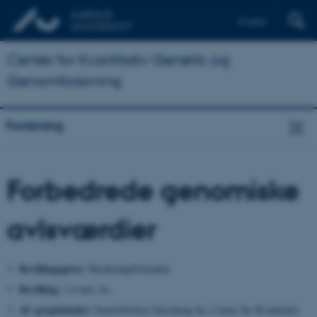
English
Center for Kvantitativ Genetik og
Genomforskning
Forskning
Forbedrede genomiske
avlsværdier
Bevillingsgiver:
Mælkeafgiftsfonden
Bevilling:
1.6 mio. kr.
AU projektleder:
Seniorforsker Guosheng Su, Center for Kvantitativ