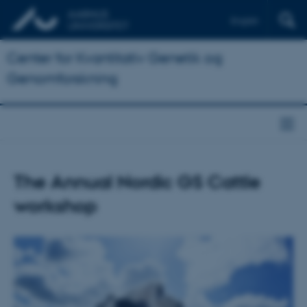
English
Center for Kvantitativ Genetik og
Genomforskning
The Annual Nordic GS Cattle
workshop