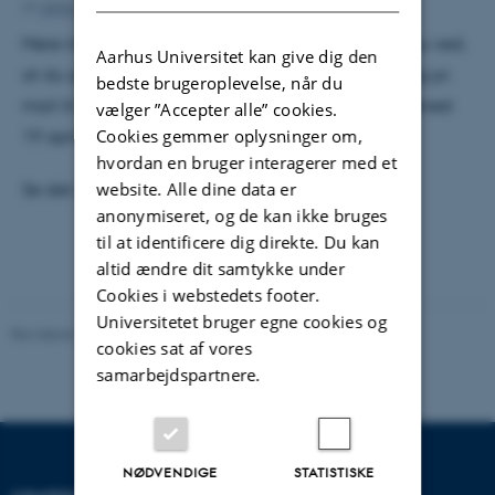
Af
Jette Odgaard Villemoes
Mere information er på vej, men hvis du allerede nu ved,
Aarhus Universitet kan give dig den
at du gerne vil deltage, kan du sende en tilmelding pr.
bedste brugeroplevelse, når du
mail til Ann Raaby (
anraa@vikinggenetics.com
) senest
vælger ”Accepter alle” cookies.
Cookies gemmer oplysninger om,
19 april.
hvordan en bruger interagerer med et
website. Alle dine data er
Se det endelige program
HER
.
anonymiseret, og de kan ikke bruges
til at identificere dig direkte. Du kan
altid ændre dit samtykke under
Cookies i webstedets footer.
Universitetet bruger egne cookies og
Revideret 22.07.2026
-
Jette Odgaard Villemoes
cookies sat af vores
samarbejdspartnere.
NØDVENDIGE
STATISTISKE