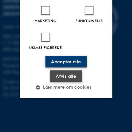
CENTER FOR KVANTITATIV
GENETIK OG
GENOMFORSKNING
MARKETING
FUNKTIONELLE
Aarhus Universitet
QGG AARHUS:
C. F. Møllers Allé 3, bygn. 1130
UKLASSIFICEREDE
8000 Aarhus
QGG FLAKKEBJERG:
Accepter alle
Forsøgsvej 1
4200 Slagelse
Afvis alle
E-mail: contact@qgg.au.dk
Læs mere om cookies
Tlf: 8715 6000 (Flakkebjerg)
Tlf: 8715 0000 (Aarhus)
Nødvendige
Statistiske
Marketing
Funktionelle
Uklassificerede