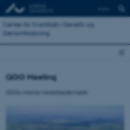
English
Center for Kvantitativ Genetik og
Genomforskning
QGG Meeting
QGGs interne medarbejdermøde