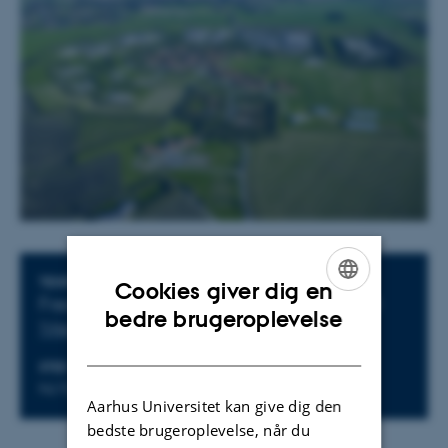
Oplysninger om arrangementet
TIDSPUNKT
Cookies giver dig en
Fredag 10. marts 2017,
kl. 10:30 - 11:30
ENGLISH
bedre brugeroplevelse
Tilføj til kalender
DANISH
STED
NJ Fjords Palæ, Foulum
Aarhus Universitet kan give dig den
bedste brugeroplevelse, når du