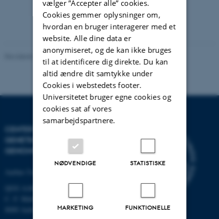
vælger ”Accepter alle” cookies.
Cookies gemmer oplysninger om,
hvordan en bruger interagerer med et
website. Alle dine data er
anonymiseret, og de kan ikke bruges
Revideret 22.07.2026
-
Jette Odgaard Villemoes
til at identificere dig direkte. Du kan
altid ændre dit samtykke under
Cookies i webstedets footer.
Universitetet bruger egne cookies og
cookies sat af vores
samarbejdspartnere.
CENTER FOR KVANTITATIV
GENETIK OG
GENOMFORSKNING
NØDVENDIGE
STATISTISKE
Aarhus Universitet
QGG AARHUS:
C. F. Møllers Allé 3, bygn. 1130
MARKETING
FUNKTIONELLE
8000 Aarhus