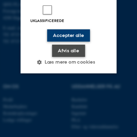
QGG FLAKKEBJERG:
Forsøgsvej 1
4200 Slagelse
UKLASSIFICEREDE
E-mail: contact@qgg.au.dk
Tlf: 8715 6000 (Flakkebjerg)
Accepter alle
Tlf: 8715 0000 (Aarhus)
Afvis alle
Læs mere om cookies
Nødvendige
Statistiske
Marketing
OM OS
UDDANNELSER PÅ AU
Funktionelle
Uklassificerede
Profil
Bachelor
Medarbejdere
Kandidat
Kontaktoplysninger
Ingeniør
Ledige stillinger
Ph.d.
Nødvendige cookies hjælper
Efter- og videreuddannelse
med at gøre hjemmesiden