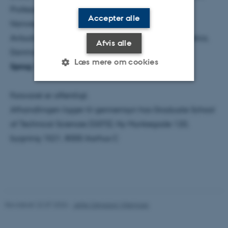
Professor Peer Berg, Fakultet for Biovidenskab,
Accepter alle
Norwegian University of Life Sciences, Norge
Avlsudviklingschef Lars Peter Sørensen, VikingGenetics,
Afvis alle
Danmark
Læs mere om cookies
Sprog:
Ph.d.-afhandlingen forsvares på engelsk
Forsvaret er offentligt.
Nødvendige
Statistiske
Marketing
Afhandlingen ligger til gennemsyn hos Graduate School
Funktionelle
Uklassificerede
of Technical Sciences (GSTS), Ny Munkegade 120,
bygning 1521, 8000 Aarhus C
Nødvendige cookies hjælper
med at gøre hjemmesiden
brugbar ved at aktivere nogle
grundlæggende funktioner
Revideret 22.07.2026
-
Jette Odgaard Villemoes
som navigation mm.
Hjemmesiden kan ikke