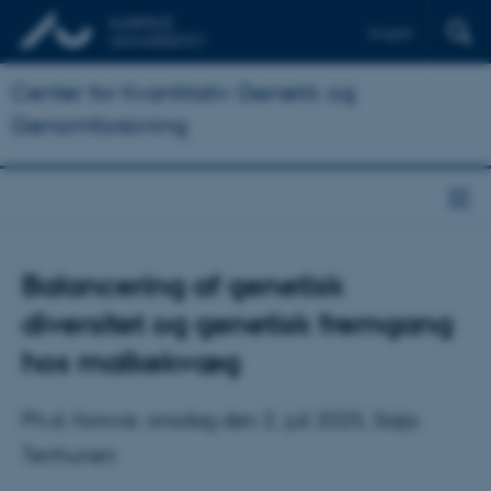
English
Center for Kvantitativ Genetik og
Genomforskning
Balancering af genetisk
diversitet og genetisk fremgang
hos malkekvæg
Ph.d.-forsvar, onsdag den 2. juli 2025, Saija
Tenhunen