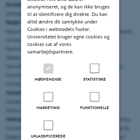
Kontaktinfo:
Saija Tenhunen, e-mail:
anonymiseret, og de kan ikke bruges
saten@vikinggenetics.com, tlf.: +358445610298
til at identificere dig direkte. Du kan
altid ændre dit samtykke under
Bedømmelsesudvalg:
Professor Jörn Bennewitz,
Cookies i webstedets footer.
Department of Animal Genetics and Breeding, University
Universitetet bruger egne cookies og
of Hohenheim, Tyskland
cookies sat af vores
Seniorforsker Janez Jenko, GENO SA, Norge
samarbejdspartnere.
Research Scientist Janez Jenko, GENO SA, Norway
Seniorforsker Goutam Sahana (forperson), Center for
Kvantitativ Genetik og Genomforskning, Aarhus
NØDVENDIGE
STATISTISKE
Universitet, Danmark
Hovedvejleder:
Seniorforsker Hanne Marie Nielsen,
Center for Kvantitativ Genetik og Genomforskning,
MARKETING
FUNKTIONELLE
Aarhus Universitet, Danmark
Medvejledere:
Seniorforsker Morten Kargo, QGG, Aarhus
Universitet, Danmark og Product Manager DairyCross &
UKLASSIFICEREDE
Breed Manager, VikingRed, VikingGenetics, Danmark