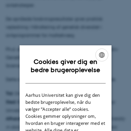
avlsstrategier.
De opnåede forskningsresultater giver praktisk
vejledning i håndtering af genetisk diversitet i
avlsprogrammer for malkekvæg.
Ph.d.-studiet er gennemført ved Center for Kvantitativ
Genetik og Genomforskning, Faculty of Technical
Cookies giver dig en
Sciences, Aarhus Universitet.
ENGLISH
bedre brugeroplevelse
DANISH
Dette resumé er udarbejdet af den ph.d.-studerende.
Tid:
Onsdag den 2. juli 2025 kl. 13:00
Aarhus Universitet kan give dig den
Sted:
Bygning 1110, lokale 223 (Auditorium), Aarhus
bedste brugeroplevelse, når du
vælger ”Accepter alle” cookies.
Universitet, C. F. Møllers Allé 8, 8000 Aarhus
Cookies gemmer oplysninger om,
Afhandlingens titel:
Balancing genetic gain and diversity
hvordan en bruger interagerer med et
in dairy cattle breeding schemes in the genomics era
website. Alle dine data er