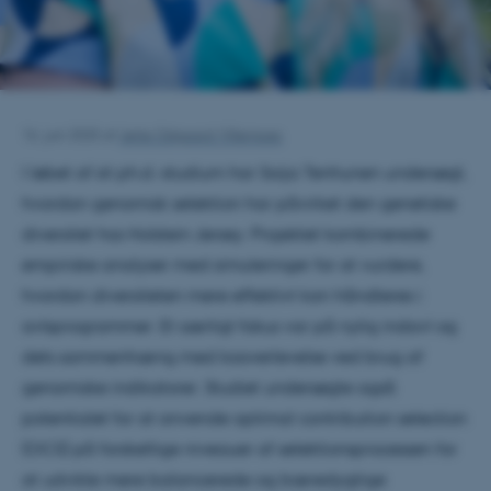
16. juni 2025
af
Jette Odgaard Villemoes
I løbet af sit ph.d.-studium har Saija Tenhunen undersøgt,
hvordan genomisk selektion har påvirket den genetiske
diversitet hos Holstein Jersey. Projektet kombinerede
empiriske analyser med simuleringer for at vurdere,
hvordan diversiteten mere effektivt kan håndteres i
avlsprogrammer. Et særligt fokus var på nylig indavl og
dets sammenhæng med kooverlevelse ved brug af
genomiske indikatorer. Studiet undersøgte også
potentialet for at anvende optimal contribution selection
(OCS) på forskellige niveauer af selektionsprocessen for
at udvikle mere balancerede og bæredygtige