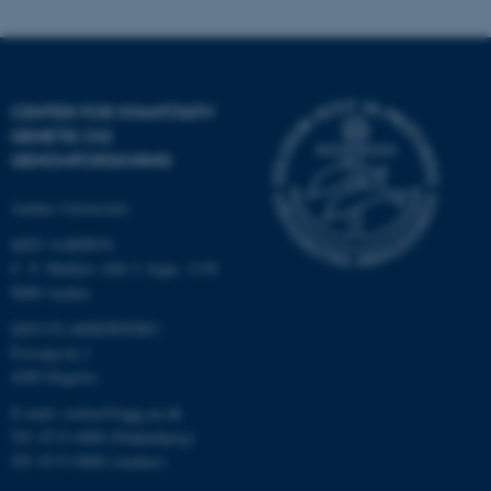
fungerer uden disse cookies.
Navn
Udbyder / Domæne
CENTER FOR KVANTITATIV
GENETIK OG
be_typo_user
TYPO3 Association
.au.dk
GENOMFORSKNING
Aarhus Universitet
QGG AARHUS:
fe_typo_user
Typo3 Association
.au.dk
C. F. Møllers Allé 3, bygn. 1130
8000 Aarhus
QGG FLAKKEBJERG:
Forsøgsvej 1
4200 Slagelse
E-mail: contact@qgg.au.dk
Tlf: 8715 6000 (Flakkebjerg)
Tlf: 8715 0000 (Aarhus)