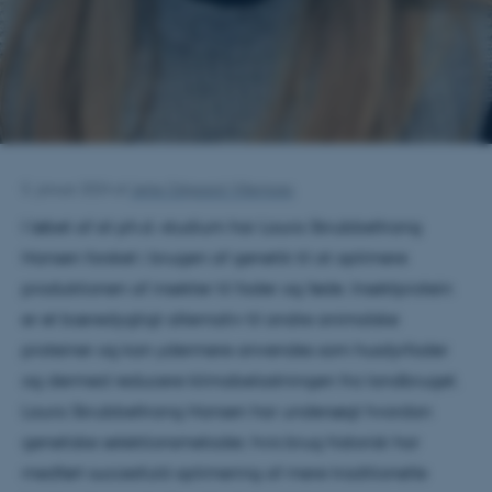
5. januar 2024
af
Jette Odgaard Villemoes
I løbet af sit ph.d.-studium har Laura Skrubbeltrang
Hansen forsket i brugen af genetik til at optimere
produktionen af insekter til foder og føde. Insektprotein
er et bæredygtigt alternativ til andre animalske
proteiner og kan ydermere anvendes som husdyrfoder
og dermed reducere klimabelastningen fra landbruget.
Laura Skrubbeltrang Hansen har undersøgt hvordan
genetiske selektionsmetoder, hvis brug historisk har
medført succesfuld optimering af mere traditionelle