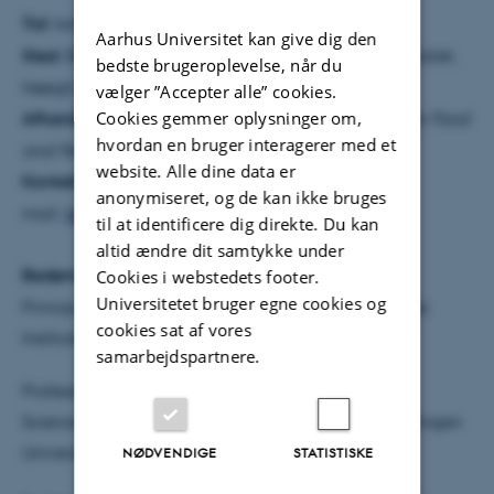
Tid:
torsdag den 25. januar 2024 kl. 09:00.
Aarhus Universitet kan give dig den
Sted:
Bygning 1630, AIAS Auditoriet, Aarhus Universitet,
bedste brugeroplevelse, når du
Høegh-Guldbergs Gade 6B, 8000 Aarhus C.
vælger ”Accepter alle” cookies.
Cookies gemmer oplysninger om,
Afhandlingens titel:
Selective Breeding in Insects for Food
hvordan en bruger interagerer med et
and Feed
website. Alle dine data er
Kontaktinfo:
Laura Skrubbeltrang Hansen, e-
anonymiseret, og de kan ikke bruges
mail:
lsh@qgg.au.dk
, tlf.: +45 26256795
til at identificere dig direkte. Du kan
altid ændre dit samtykke under
Bedømmelsesudvalg:
Cookies i webstedets footer.
Universitetet bruger egne cookies og
Principal Scientist Dr. Antti Kause, Natural Resources
cookies sat af vores
Institute Finland (LUKE), Finland.
samarbejdspartnere.
Professor Henk Bovenhuis, Department of Animal
Sciences, Animal Breeding and Genomics, Wageningen
University and Research, The Netherlands
NØDVENDIGE
STATISTISKE