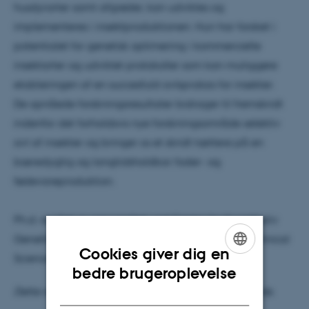
husdyrarter samt afgrøder, kan udvikles og
implementeres i insektproduktionen. Hun har forsket i
potentialet for genetisk optimering i kommercielle
insektarter og udviklet protokoller som kan muliggøre
etableringen af en succesfuld avlspraksis for insekter.
De opnåede forskningsresultater bidrager til fremskridt
indenfor det forholdsvis nye forskningsområde selektiv
avl af insekter og bringer os et skridt tættere på en
bæredygtig og langtidsholdbar foder- og
fødevareproduktion.
Ph.d.-studiet er gennemført ved Center for Kvantitativ
Genetik og Genomforskning (QGG), Faculty of Technical
Cookies giver dig en
Sciences, Aarhus Universitet.
ENGLISH
bedre brugeroplevelse
DANISH
Dette resumé er udarbejdet af den ph.d.-studerende.