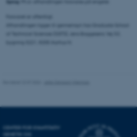
Sprog:
Ph.d.-afhandlingen forsvares på engelsk
Nødvendige cookies hjælper
med at gøre hjemmesiden
Forsvaret er offentligt.
brugbar ved at aktivere nogle
Afhandlingen ligger til gennemsyn hos Graduate School
grundlæggende funktioner
of Technical Sciences (GSTS), Jens Baggesens Vej 53,
som navigation mm.
bygning 5221, 8200 Aarhus N.
Hjemmesiden kan ikke
fungerer uden disse cookies.
Navn
Udbyder / Domæne
Revideret 22.07.2026
-
Jette Odgaard Villemoes
be_typo_user
TYPO3 Association
.au.dk
fe_typo_user
Typo3 Association
.au.dk
CENTER FOR KVANTITATIV
GENETIK OG