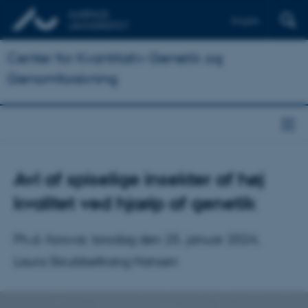
English
Center for Kvantitativ Genetik og
Genomforskning
Avl af spiselige insekter af høj
kvalitet ved hjælp af genetik
Ph.d.-forsvar, torsdag den 25. januar 2024,
Laura Skrubbeltrang Hansen