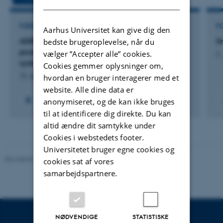
FORSKNINGSPROJEKT
F
Aarhus Universitet kan give dig den
AGRIVOLT: Integrating Green Energy and Food
S
bedste brugeroplevelse, når du
production in a dynamic AgriPhotoVoltaic
vælger ”Accepter alle” cookies.
2.
system
Cookies gemmer oplysninger om,
15. apr. 2023
-
31. dec. 2028
hvordan en bruger interagerer med et
website. Alle dine data er
anonymiseret, og de kan ikke bruges
til at identificere dig direkte. Du kan
altid ændre dit samtykke under
Cookies i webstedets footer.
Universitetet bruger egne cookies og
Revideret 19.03.2025
-
Jette Odgaard Villemoes
cookies sat af vores
samarbejdspartnere.
NØDVENDIGE
STATISTISKE