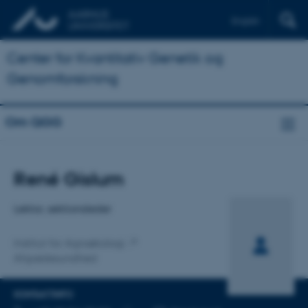
English
Center for Kvantitativ Genetik og
Genomforskning
Om QGG
Titel
René Gislum
Primær tilknytning
Lektor, sektionsleder
Institut for Agroøkologi
Afgrødesundhed
KONTAKTINFO