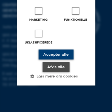
CENTER FOR KVANTITATIV
GENETIK OG
GENOMFORSKNING
MARKETING
FUNKTIONELLE
Aarhus Universitet
QGG AARHUS:
C. F. Møllers Allé 3, bygn. 1130
UKLASSIFICEREDE
8000 Aarhus
QGG FLAKKEBJERG:
Accepter alle
Forsøgsvej 1
4200 Slagelse
Afvis alle
E-mail: contact@qgg.au.dk
Læs mere om cookies
Tlf: 8715 6000 (Flakkebjerg)
Tlf: 8715 0000 (Aarhus)
Nødvendige
Statistiske
Marketing
Funktionelle
Uklassificerede