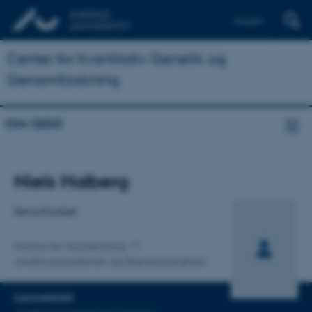
English
Center for Kvantitativ Genetik og
Genomforskning
Om QGG
Titel
Niels Halberg
Primær tilknytning
Seniorforsker
Institut for Agroøkologi
Jordbrugssystemer og Bæredygtighed
FAGOMRÅDER