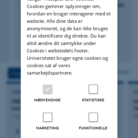
China: A Case Study in Wanzai County, Jiangxi
Cookies gemmer oplysninger om,
Province
hvordan en bruger interagerer med et
Qiao, Y. +6.
website. Alle dine data er
Ecological Economics
anonymiseret, og de kan ikke bruges
til at identificere dig direkte. Du kan
altid ændre dit samtykke under
Cookies i webstedets footer.
Fagfællebedømt
Universitetet bruger egne cookies og
Digital
version
cookies sat af vores
vedhæftet
Flere
samarbejdspartnere.
Projekter
Aktiviteter
FORSKNINGSPROJEKT
F
NØDVENDIGE
STATISTISKE
PREPSOIL: Preparing the European Mission
D
towards healthy soils
U
1. jul. 2022
-
30. jun. 2025
21
MARKETING
FUNKTIONELLE
+2