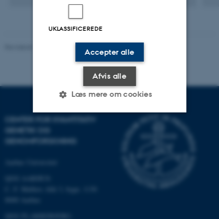
UKLASSIFICEREDE
Revideret 19.03.2025
-
Jette Odgaard Villemoes
Accepter alle
Afvis alle
Læs mere om cookies
CENTER FOR KVANTITATIV
GENETIK OG
Nødvendige
Statistiske
Marketing
GENOMFORSKNING
Funktionelle
Uklassificerede
Aarhus Universitet
QGG AARHUS:
C. F. Møllers Allé 3, bygn. 1130
Nødvendige cookies hjælper
8000 Aarhus
med at gøre hjemmesiden
brugbar ved at aktivere nogle
QGG FLAKKEBJERG: