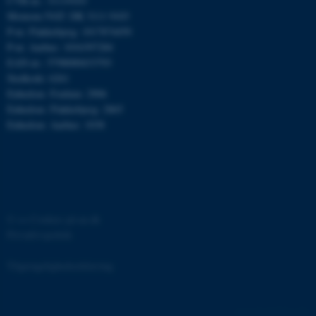
CVR-nr.: 31119103
Momsnr./VAT: DK 3111 9103
P-nr. Flakkebjerg: 1017874450
P-nr. Aarhus: 1016397284
EAN-nr.: 5798000433793
Stedkode: 6261
Enhedsnr. Foulum: 2906
ASP.NET_SessionId
Microsoft Corporation
.au.dk
Enhedsnr. Flakkebjerg: 2865
Enhedsnr. Aarhus: 1038
JSESSIONID
Oracle Corporation
.au.dk
©
—
Cookies på au.dk
Privatlivspolitik
ARRAffinity
Microsoft Corporation
.mitstudie.au.dk
Tilgængelighedserklæring
162266 / i31