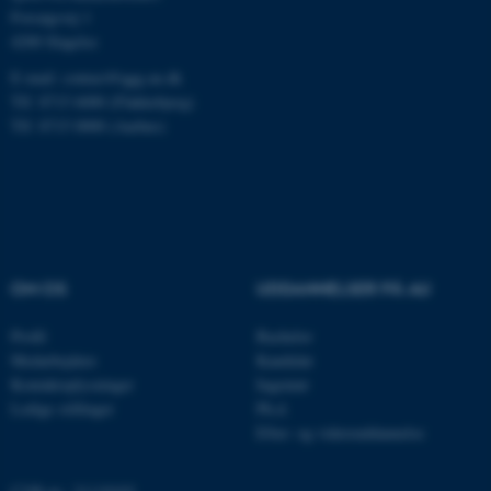
grundlæggende funktioner
Forsøgsvej 1
som navigation mm.
4200 Slagelse
Hjemmesiden kan ikke
E-mail: contact@qgg.au.dk
fungerer uden disse cookies.
Tlf: 8715 6000 (Flakkebjerg)
Tlf: 8715 0000 (Aarhus)
Navn
Udbyder / Domæne
be_typo_user
TYPO3 Association
.au.dk
OM OS
UDDANNELSER PÅ AU
fe_typo_user
Typo3 Association
Profil
Bachelor
.au.dk
Medarbejdere
Kandidat
Kontaktoplysninger
Ingeniør
Ledige stillinger
Ph.d.
Efter- og videreuddannelse