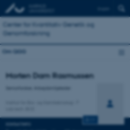
English
Center for Kvantitativ Genetik og
Genomforskning
Om QGG
Titel
Morten Dam Rasmussen
Primær tilknytning
Seniorforsker, Arbejdsmiljøleder
Institut for Bio- og Kemiteknologi
Lab.tech. BCE
CV
KONTAKTINFO