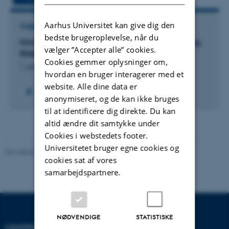
Aarhus Universitet kan give dig den
FORSKNINGSPROJEKT
bedste brugeroplevelse, når du
Klimaforandringens betydning for dansk landbrug.
vælger ”Accepter alle” cookies.
Rådgivningsnotat fra DCA.
Cookies gemmer oplysninger om,
1. jan. 2022
-
31. dec. 2022
hvordan en bruger interagerer med et
website. Alle dine data er
+7
anonymiseret, og de kan ikke bruges
til at identificere dig direkte. Du kan
altid ændre dit samtykke under
Cookies i webstedets footer.
Universitetet bruger egne cookies og
Revideret 19.03.2025
-
Jette Odgaard Villemoes
cookies sat af vores
samarbejdspartnere.
NØDVENDIGE
STATISTISKE
CENTER FOR KVANTITATIV