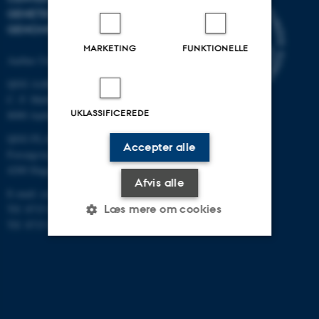
GENETIK OG
GENOMFORSKNING
MARKETING
FUNKTIONELLE
Aarhus Universitet
QGG AARHUS:
C. F. Møllers Allé 3, bygn. 1130
UKLASSIFICEREDE
8000 Aarhus
QGG FLAKKEBJERG:
Accepter alle
Forsøgsvej 1
4200 Slagelse
Afvis alle
E-mail: contact@qgg.au.dk
Læs mere om cookies
Tlf: 8715 6000 (Flakkebjerg)
Tlf: 8715 0000 (Aarhus)
Nødvendige
Statistiske
Marketing
Funktionelle
Uklassificerede