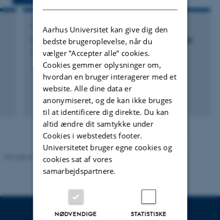
FORSKNINGSPROJEKT
Aarhus Universitet kan give dig den
Økofaba: Nutritional value and exploitation of
bedste brugeroplevelse, når du
Faba beans in organic production
vælger ”Accepter alle” cookies.
Cookies gemmer oplysninger om,
1. jan. 2022
-
31. dec. 2023
hvordan en bruger interagerer med et
website. Alle dine data er
anonymiseret, og de kan ikke bruges
til at identificere dig direkte. Du kan
altid ændre dit samtykke under
Cookies i webstedets footer.
Universitetet bruger egne cookies og
Revideret 19.03.2025
-
Jette Odgaard Villemoes
cookies sat af vores
samarbejdspartnere.
NØDVENDIGE
STATISTISKE