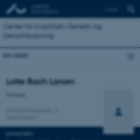
English
Center for Kvantitativ Genetik og
Genomforskning
Om QGG
Titel
Lotte Bach Larsen
Primær tilknytning
Professor
Institut for Fødevarer
Fødevarekemi
KONTAKTINFO