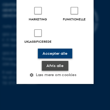
CENTER FOR KVANTITATIV
GENETIK OG
GENOMFORSKNING
MARKETING
FUNKTIONELLE
Aarhus Universitet
QGG AARHUS:
C. F. Møllers Allé 3, bygn. 1130
UKLASSIFICEREDE
8000 Aarhus
QGG FLAKKEBJERG:
Accepter alle
Forsøgsvej 1
4200 Slagelse
Afvis alle
E-mail: contact@qgg.au.dk
Læs mere om cookies
Tlf: 8715 6000 (Flakkebjerg)
Tlf: 8715 0000 (Aarhus)
Nødvendige
Statistiske
Marketing
Funktionelle
Uklassificerede