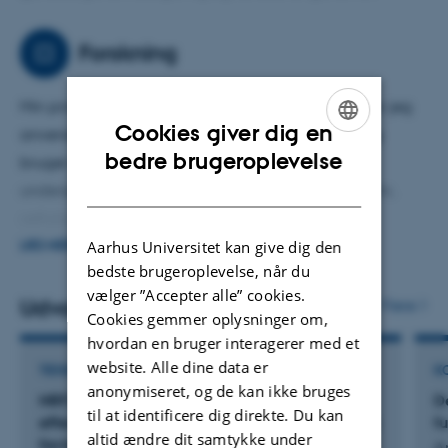
Forskning
Min primære ekspertise er funktionel genomik, hvor jeg
Cookies giver dig en
anvender CRISPR/Cas9 og lentivirale vektorer. Jeg
ENGLISH
bedre brugeroplevelse
bruger CRISPR-baseret genom-screening til at
DANISH
undersøge reguleringen af det innate immunsystem,
cellulære responser på virusinfektioner og
Aarhus Universitet kan give dig den
mekanismerne bag diffust storcellet B-cellelymfom.
LÆS MERE
bedste brugeroplevelse, når du
Derudover arbejder jeg med levering af CRISPR/Cas9-
vælger ”Accepter alle” cookies.
systemer via viruslignende partikler til terapeutiske
Udvalgte publikationer
Flere
Cookies gemmer oplysninger om,
formål.
hvordan en bruger interagerer med et
website. Alle dine data er
TIDSSKRIFTARTIKEL
K
anonymiseret, og de kan ikke bruges
NRF2 controls a diverse network of antiviral
D
til at identificere dig direkte. Du kan
effectors with p62 acting as a central restriction
f
altid ændre dit samtykke under
factor effective across virus families
Ar