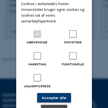
Cookies i webstedets footer.
Pedersen, A. +19.
Ca
Universitetet bruger egne cookies og
Redox Biology
cookies sat af vores
samarbejdspartnere.
Fagfællebedømt
F
Digital
version
NØDVENDIGE
STATISTISKE
vedhæftet
Revideret 19.03.2025
-
Jette Odgaard Villemoes
MARKETING
FUNKTIONELLE
UKLASSIFICEREDE
CENTER FOR KVANTITATIV
Accepter alle
GENETIK OG
GENOMFORSKNING