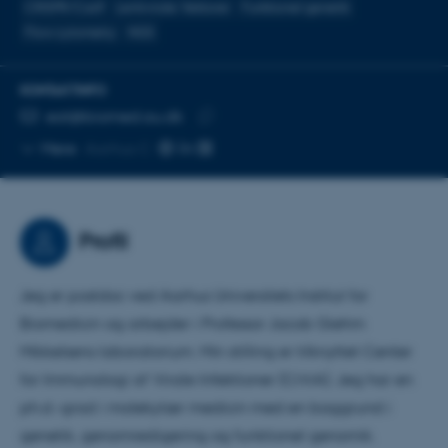
CRISPR/Cas9
Lentivirale Vektorer
Funktionel genetik
Flow cytometry
NGS
KONTAKTINFO
MAILADRESSE
eat@biomed.au.dk
Kopier
Mere
Aarhus C
mailadresse
Profil
Jeg er postdoc ved Aarhus Universitets Institut for
Biomedicin og arbejder i Professor Jacob Giehm
Mikkelsens laboratorium. Min stilling er tilknyttet Center
for Immunologi af Virale Infektioner (CiViA). Jeg har en
ph.d.-grad i molekylær medicin med en baggrund i
genetik, genomredigering og funktionel genomik.