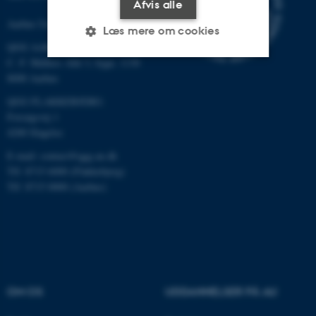
Afvis alle
Aarhus Universitet
Læs mere om cookies
QGG AARHUS:
C. F. Møllers Allé 3, bygn. 1130
8000 Aarhus
Nødvendige
Statistiske
Marketing
QGG FLAKKEBJERG:
Funktionelle
Uklassificerede
Forsøgsvej 1
4200 Slagelse
E-mail: contact@qgg.au.dk
Nødvendige cookies hjælper
Tlf: 8715 6000 (Flakkebjerg)
med at gøre hjemmesiden
Tlf: 8715 0000 (Aarhus)
brugbar ved at aktivere nogle
grundlæggende funktioner
som navigation mm.
Hjemmesiden kan ikke
fungerer uden disse cookies.
OM OS
UDDANNELSER PÅ AU