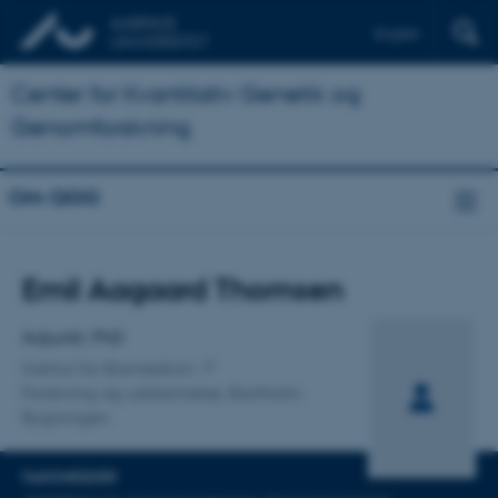
English
Center for Kvantitativ Genetik og
Genomforskning
Om QGG
Titel
Emil Aagaard Thomsen
Primær tilknytning
Adjunkt, PhD
Institut for Biomedicin
Forskning og uddannelse, Bartholin
Bygningen
FAGOMRÅDER