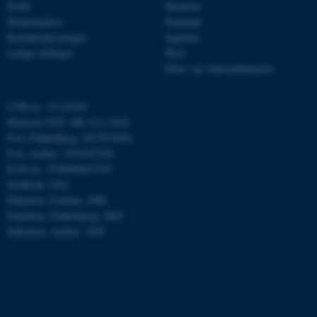
Profil
Bachelor
Navn
Udbyder / Domæne
Medarbejdere
Kandidat
Kontaktoplysninger
Ingeniør
be_typo_user
TYPO3 Association
.au.dk
Ledige stillinger
Ph.d.
Efter- og videreuddannelse
CVR-nr.: 31119103
fe_typo_user
Typo3 Association
.au.dk
Momsnr./VAT: DK 3111 9103
P-nr. Flakkebjerg: 1017874450
P-nr. Aarhus: 1016397284
EAN-nr.: 5798000433793
Stedkode: 6261
Enhedsnr. Foulum: 2906
Enhedsnr. Flakkebjerg: 2865
Enhedsnr. Aarhus: 1038
ASP.NET_SessionId
Microsoft Corporation
.au.dk