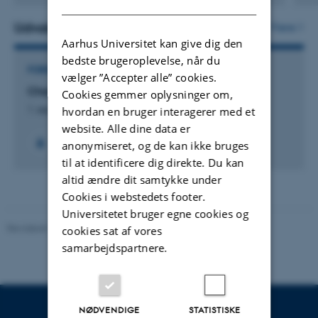
version
vedhæftet
Udvalgte projekter
Flere
Aarhus Universitet kan give dig den
bedste brugeroplevelse, når du
FORSKNINGSPROJEKT
vælger ”Accepter alle” cookies.
Characterizing Dynamic Protein Structures
Cookies gemmer oplysninger om,
hvordan en bruger interagerer med et
1. sep. 2010
-
30. nov. 2013
website. Alle dine data er
anonymiseret, og de kan ikke bruges
til at identificere dig direkte. Du kan
altid ændre dit samtykke under
Cookies i webstedets footer.
Universitetet bruger egne cookies og
Revideret 19.03.2025
-
Jette Odgaard Villemoes
cookies sat af vores
samarbejdspartnere.
NØDVENDIGE
STATISTISKE