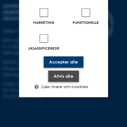
CENTER FOR KVANTITATIV
GENETIK OG
GENOMFORSKNING
MARKETING
FUNKTIONELLE
Aarhus Universitet
QGG AARHUS:
C. F. Møllers Allé 3, bygn. 1130
UKLASSIFICEREDE
8000 Aarhus
QGG FLAKKEBJERG:
Accepter alle
Forsøgsvej 1
4200 Slagelse
Afvis alle
E-mail: contact@qgg.au.dk
Læs mere om cookies
Tlf: 8715 6000 (Flakkebjerg)
Tlf: 8715 0000 (Aarhus)
Nødvendige
Statistiske
Marketing
Funktionelle
Uklassificerede