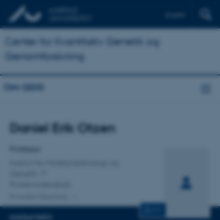
English
Center for Kvantitativ Genetik og
Genomforskning
Om QGG
Titel
Daniel Erik Otzen
Primær tilknytning
Professor
Institut for Molekylærbiologi og
Genetik
Proteinvidenskab
En anden tilknytning
CV
KONTAKTINFO