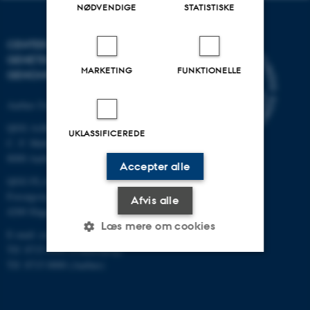
NØDVENDIGE
STATISTISKE
CENTER FOR KVANTITATIV
GENETIK OG
MARKETING
FUNKTIONELLE
GENOMFORSKNING
Aarhus Universitet
QGG AARHUS:
UKLASSIFICEREDE
C. F. Møllers Allé 3, bygn. 1130
8000 Aarhus
Accepter alle
QGG FLAKKEBJERG:
Forsøgsvej 1
Afvis alle
4200 Slagelse
Læs mere om cookies
E-mail: contact@qgg.au.dk
Tlf: 8715 6000 (Flakkebjerg)
Tlf: 8715 0000 (Aarhus)
Nødvendige
Statistiske
Marketing
Funktionelle
Uklassificerede