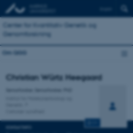
English
Center for Kvantitativ Genetik og
Genomforskning
Om QGG
Titel
Christian Würtz Heegaard
Primær tilknytning
Seniorforsker, Seniorforsker, PhD
Institut for Molekylærbiologi og
Genetik
Cellulær sundhed
CV
KONTAKTINFO