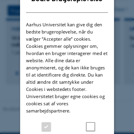
version
DANISH
vedhæftet
Flere
Projekter
Aktiviteter
Aarhus Universitet kan give dig den
FORSKNINGSPROJEKT
R
bedste brugeroplevelse, når du
Vil brug af metan-inhibitors medføre et ændret
T
vælger ”Accepter alle” cookies.
indhold af vitamin B12 i mælk?
Cookies gemmer oplysninger om,
16
1. jan. 2025
-
31. dec. 2026
hvordan en bruger interagerer med et
website. Alle dine data er
anonymiseret, og de kan ikke bruges
+2
til at identificere dig direkte. Du kan
altid ændre dit samtykke under
Cookies i webstedets footer.
Universitetet bruger egne cookies og
cookies sat af vores
Revideret 19.03.2025
-
Jette Odgaard Villemoes
samarbejdspartnere.