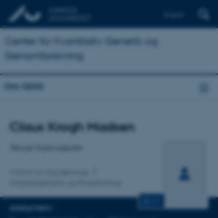
English
Center for Kvantitativ Genetik og
Genomforskning
Om QGG
Titel
Claus Krogh Madsen
Primær tilknytning
Tenure Track adjunkt
Institut for Agroøkologi
Afgrødegenetik og Bioteknologi
CV
KONTAKTINFO