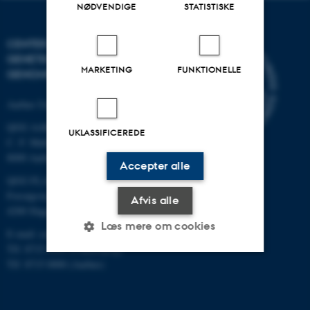
NØDVENDIGE
STATISTISKE
CENTER FOR KVANTITATIV
GENETIK OG
MARKETING
FUNKTIONELLE
GENOMFORSKNING
Aarhus Universitet
QGG AARHUS:
UKLASSIFICEREDE
C. F. Møllers Allé 3, bygn. 1130
8000 Aarhus
Accepter alle
QGG FLAKKEBJERG:
Forsøgsvej 1
Afvis alle
4200 Slagelse
Læs mere om cookies
E-mail: contact@qgg.au.dk
Tlf: 8715 6000 (Flakkebjerg)
Tlf: 8715 0000 (Aarhus)
Nødvendige
Statistiske
Marketing
Funktionelle
Uklassificerede