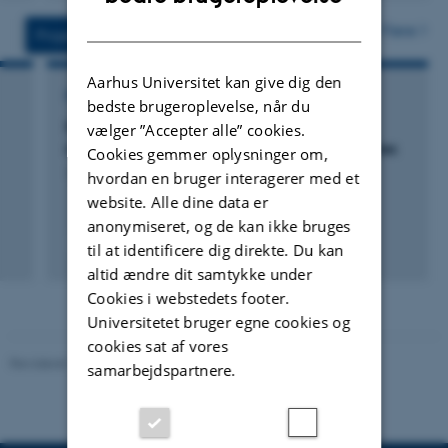
version
DANISH
vedhæftet
Flere
Projekter
Aktiviteter
Aarhus Universitet kan give dig den
FORSKNINGSPROJEKT
bedste brugeroplevelse, når du
NovoCrops: Accelerated domestication of
vælger ”Accepter alle” cookies.
resilient climate-change friendly plant Species
Cookies gemmer oplysninger om,
1. jan. 2020
-
1. sep. 2026
hvordan en bruger interagerer med et
website. Alle dine data er
anonymiseret, og de kan ikke bruges
+6
til at identificere dig direkte. Du kan
altid ændre dit samtykke under
Cookies i webstedets footer.
Universitetet bruger egne cookies og
cookies sat af vores
Revideret 19.03.2025
-
Jette Odgaard Villemoes
samarbejdspartnere.