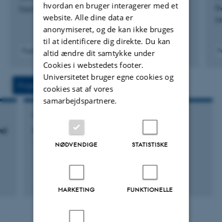
hvordan en bruger interagerer med et
Sv
Experimental Dermatology
website. Alle dine data er
In
anonymiseret, og de kan ikke bruges
til at identificere dig direkte. Du kan
Fagfællebedømt
F
altid ændre dit samtykke under
Digital
Cookies i webstedets footer.
version
Universitetet bruger egne cookies og
vedhæftet
Projekter
Aktiviteter
cookies sat af vores
samarbejdspartnere.
FORSKNINGSPROJEKT
nd
Horizon 2020 Framework Programme
1. jan. 2020
-
31. dec. 2024
NØDVENDIGE
STATISTISKE
MARKETING
FUNKTIONELLE