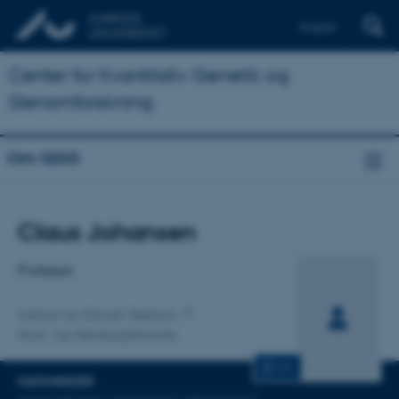
English
Center for Kvantitativ Genetik og
Genomforskning
Om QGG
Titel
Claus Johansen
Primær tilknytning
Professor
Institut for Klinisk Medicin
Hud- og Kønssygdomme
CV
FAGOMRÅDER