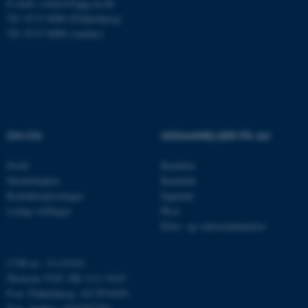
som navigation mm.
E-mail: contact@qgg.au.dk
Tlf: 8715 6000 (Flakkebjerg)
Hjemmesiden kan ikke
Tlf: 8715 0000 (Aarhus)
fungerer uden disse cookies.
Navn
Udbyder / Domæne
be_typo_user
TYPO3 Association
.au.dk
OM OS
UDDANNELSER PÅ AU
Profil
Bachelor
Medarbejdere
Kandidat
fe_typo_user
Typo3 Association
.au.dk
Kontaktoplysninger
Ingeniør
Ledige stillinger
Ph.d.
Efter- og videreuddannelse
CVR-nr.: 31119103
Momsnr./VAT: DK 3111 9103
P-nr. Flakkebjerg: 1017874450