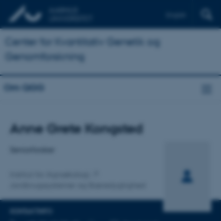
English
Center for Kvantitativ Genetik og
Genomforskning
Om QGG
Titel
Anne Grete Kongsted
Primær tilknytning
Seniorforsker
Institut for Agroøkologi
Jordbrugssystemer og Bæredygtighed
KONTAKTINFO