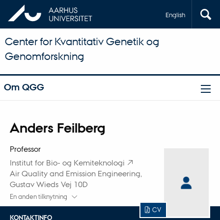
English
Center for Kvantitativ Genetik og
Genomforskning
Om QGG
Titel
Anders Feilberg
Primær tilknytning
Professor
Institut for Bio- og Kemiteknologi
Air Quality and Emission Engineering,
Gustav Wieds Vej 10D
En anden tilknytning
CV
KONTAKTINFO