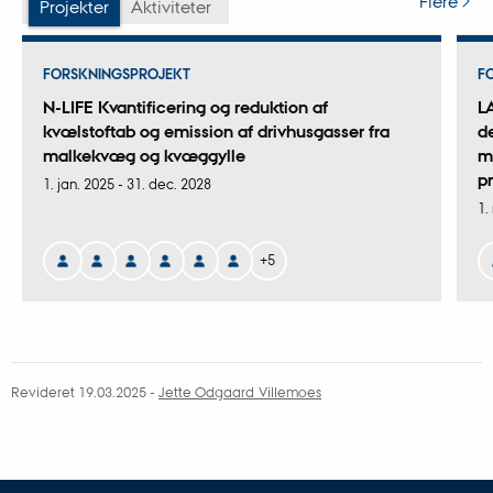
Flere
Projekter
Aktiviteter
FORSKNINGSPROJEKT
F
N-LIFE Kvantificering og reduktion af
L
kvælstoftab og emission af drivhusgasser fra
d
malkekvæg og kvæggylle
m
p
1. jan. 2025
-
31. dec. 2028
1.
+5
Revideret 19.03.2025
-
Jette Odgaard Villemoes