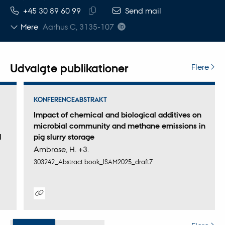
TELEFONNUMMER
MAILADRESSE
+45 30 89 60 99
Send mail
Kopier
Mere
Aarhus C, 3135-107
telefonnummer
Udvalgte publikationer
Flere
KONFERENCEABSTRAKT
Impact of chemical and biological additives on
microbial community and methane emissions in
d
pig slurry storage
Ambrose, H. +3.
303242_Abstract book_ISAM2025_draft7
Digital
version
vedhæftet