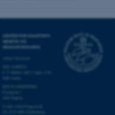
fpc
Microsoft Corporation
login.microsoftonline.com
__cf_bm
Cloudflare Inc.
.pure.au.dk
CENTER FOR KVANTITATIV
GENETIK OG
__cf_bm
Cloudflare Inc.
GENOMFORSKNING
.linkedin.com
Aarhus Universitet
QGG AARHUS:
__cf_bm
Cloudflare Inc.
C. F. Møllers Allé 3, bygn. 1130
.twitter.com
8000 Aarhus
QGG FLAKKEBJERG:
Forsøgsvej 1
ARRAffinitySameSite
Microsoft Corporation
4200 Slagelse
.ofn.au.dk
E-mail: contact@qgg.au.dk
Tlf: 8715 6000 (Flakkebjerg)