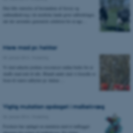
Den lille størrelse af bestandene af Jersey og
rødtmalkekvæg i de nordiske lande giver udfordringer,
når der anvendes genomisk selektion for at øge…
Mere mad pr. hektar
09. januar 2014
-
Forskning
Vi skal udnytte jordens ressourcer endnu bedre for at
skaffe mad nok til alle. Blandt andet skal vi forædle os
frem til større udbytter pr. hektar.…
Vigtig mutation opdaget i malkekvæg
06. januar 2014
-
Forskning
Forskere har opdaget en mutation med et indbygget
dilemma for avlere af malkekvæg. En slettet