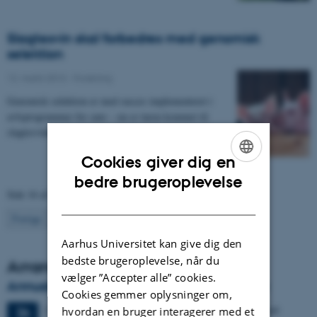
Slagtesvin skal forbedres med genomisk
selektion
12. marts 2013
-
Forskning
Genomisk selektion er med succes implementeret i
avlsprogrammer for søer – nu er turen kommet til
slagtesvinene, som i et igangværende…
Cookies giver dig en
ENGLISH
bedre brugeroplevelse
Side 16 af 17
DANISH
16
Forrige
1
…
15
17
Næste
Aarhus Universitet kan give dig den
bedste brugeroplevelse, når du
Arrangementsarkiv
vælger ”Accepter alle” cookies.
Annual Danish Bioinformatics Conference
Cookies gemmer oplysninger om,
2 dage,
Torsdag
24.
august 2017,
kl. 08:00
-
25. august
hvordan en bruger interagerer med et
24