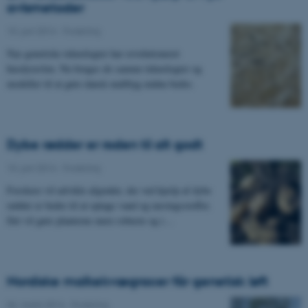
avlsmetoder
10. juni 2014
-
Forskning
Nye genetiske teknologier har revolutioneret
husdyravlen. Nu bruges de samme teknologier og
modeller til at gøre dansk maltbyg endnu bedre.
Dybe rødder er roden til alt godt
10. juni 2014
-
Forskning
Forskere vil udvikle afgrøder, der ved hjælp af dybe
rødder er bedre til at optage vand og næringsstoffer.
Det vil gøre planterne mere robuste og i…
Nordiske malkekvægracer får genetisk løft
06. marts 2014
-
Forskning