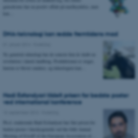
gensekvens har en positiv effekt på mælkeydelse, men
kan…
DNA-teknologi kan redde fremtidens mad
01. januar 2014
-
Forskning
Ny genetisk teknologi har de seneste fem år skabt en
revolution i dansk landbrug. Produktionen er steget,
køerne er blevet sundere, og teknologien kan…
Hadi Esfandyari tildelt prisen for bedste poster
ved international konference
10. september 2013
-
Forskning
Ph.d.-studerende Hadi Esfandyari har fået prisen for
bedste poster i husdyrgenetik ved the 64th Annual
Meeting of EAAP of the European Association of…