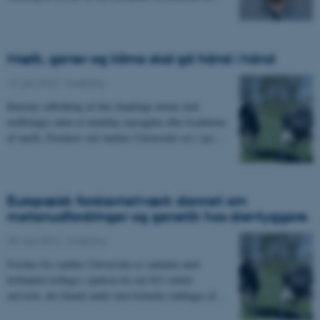
Mælk, gener og klima skal gå hånd i hånd
13. juni 2013
-
Forskning
Køernes udledning af den skadelige metan skal
nedbringes uden at mindske mængden eller kvaliteten
af mælk. Forskere ved Aarhus Universitet ser i nyt…
Europæisk forskernetværk dannet om
metanudfordringer og genetik hos drøvtyggere
28. maj 2013
-
Forskning
Forsker fra Aarhus Universitet er sammen med
hollandsk kollega i spidsen for nyt EU-støttet
netværk, der blandt andet skal forbedre målinger af…