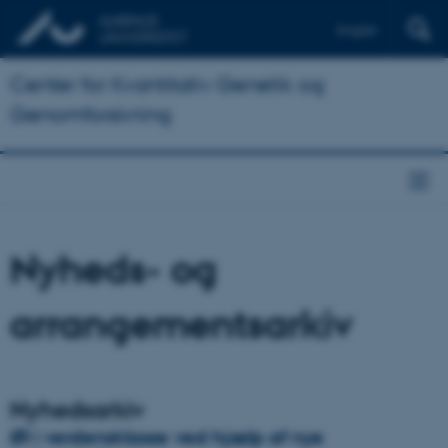
English
Center for Kvantitativ Genetik og
Genomforskning
Nyheds- og
arrangementsarkiv
Nyhedsarkiv
Øl i verdensklasse ved hjælp af nye