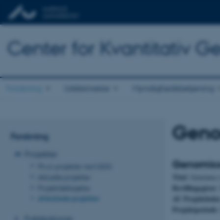
Center for Kvantitativ 
Forskning
Uddannelse
Myndighedsbetjening
Genom
Forskning
Projekter
Genomics 
Ph.d.-projekter ved QGG
Titel
Aktuelle projekter
: Genomics
Bevillingsgiver
Projektdeltagelse
:
Afsluttede projekter
AU Projektlede
Projektperiode
Publikationer