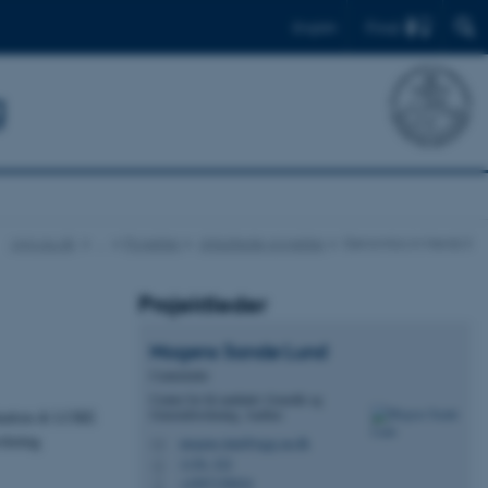
Find
English
g
qgg.au.dk
…
Projekter
Afsluttede projekter
Genomics in Herds II
Projektleder
Mogens Sandø
Lund
Centerleder
Center for Kvantitativ Genetik og
Genomforskning, Aarhus
aluation & LUKE
rskning
mogens.lund@qgg.au.dk
M
1130, 322
H
+4587158024
P