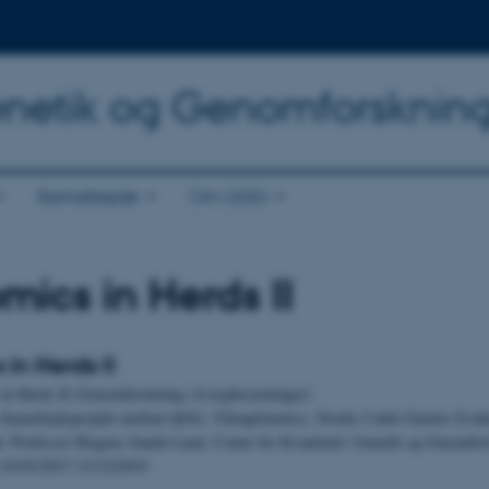
Genetik og Genomforsknin
Samarbejde
Om QGG
ics in Herds II
in Herds II
 in Herds II (Genomforskning i kvægbesætninger)
 Samarbejdsprojekt mellem QGG, VikingGenetics, Nordic Cattle Genetic Ev
r
: Professor Mogens Sandø Lund, Center for Kvantitativ Genetik og Genomfo
: 01/01/2017-31/12/2019