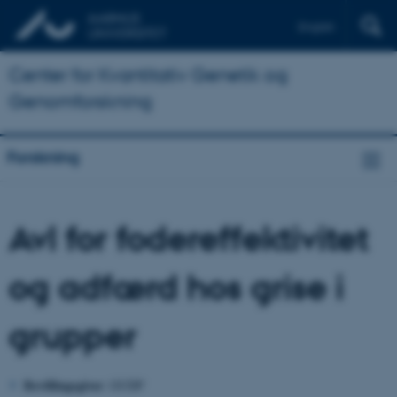
English
Center for Kvantitativ Genetik og
Genomforskning
Forskning
Avl for fodereffektivitet
og adfærd hos grise i
grupper
Bevillingsgiver
: GUDP