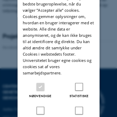
bedste brugeroplevelse, når du
avlsfremgangen for tilvækst og bidrage til bedre dyrevelfærd samt øge
vælger ”Accepter alle” cookies.
indtjeningen i dansk svineproduktion.
Cookies gemmer oplysninger om,
hvordan en bruger interagerer med et
website. Alle dine data er
Projektleder
anonymiseret, og de kan ikke bruges
til at identificere dig direkte. Du kan
Revideret 19.03.2025
-
Jette Odgaard Villemoes
altid ændre dit samtykke under
Cookies i webstedets footer.
Universitetet bruger egne cookies og
cookies sat af vores
samarbejdspartnere.
CENTER FOR KVANTITATIV
GENETIK OG
NØDVENDIGE
STATISTISKE
GENOMFORSKNING
Aarhus Universitet