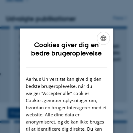
og produktkvalitet. Forskningsområdet dækker
LÆS MERE
drøvtyggerproduktion med vægt på forbedret
udnyttelse af næringsstoffer i malkekøer og reduceret
Udvalgte publikationer
Flere
miljøpåvirkning fra den samlede kvægproduktion. Mere
specifikt fodertilsætningsstoffer og fodringsstrategier, der
FAGLIG REDEGØRELSE
kan medføre betydelige reduktioner i enterisk metan.
Cookies giver dig en
TRL for nye teknologier og tiltag, som potentielt
Resultaterne bruges til at modellere effekten af
ENGLISH
bedre brugeroplevelse
kan reducere udledningen af metan eller andre
forskellige interventioner på produktion af enterisk
klimagasser indenfor Fødevarestyrelsens ressort
DANISH
Lund, P. +12.
metan og N-udnyttelse.
å
Levering_TRL for nye fodertyper_DCA_230126
Aarhus Universitet kan give dig den
bedste brugeroplevelse, når du
vælger ”Accepter alle” cookies.
Digital
Cookies gemmer oplysninger om,
version
hvordan en bruger interagerer med et
vedhæftet
Flere
Projekter
Aktiviteter
website. Alle dine data er
anonymiseret, og de kan ikke bruges
til at identificere dig direkte. Du kan
FORSKNINGSPROJEKT