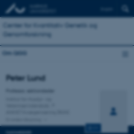
English
Center for Kvantitativ Genetik og
Genomforskning
Om QGG
Titel
Peter Lund
Primær tilknytning
Professor, sektionsleder
Institut for Husdyr- og
Veterinærvidenskab
ANIVET Kvægernæring (RUN)
En anden tilknytning
CV
FAGOMRÅDER