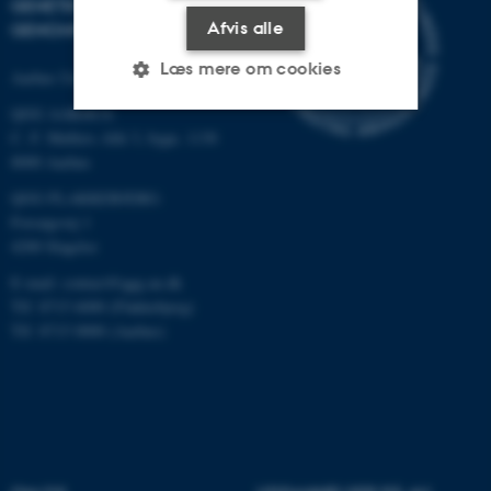
GENETIK OG
Afvis alle
GENOMFORSKNING
Læs mere om cookies
Aarhus Universitet
QGG AARHUS:
C. F. Møllers Allé 3, bygn. 1130
Nødvendige
Statistiske
Marketing
8000 Aarhus
Funktionelle
Uklassificerede
QGG FLAKKEBJERG:
Forsøgsvej 1
4200 Slagelse
E-mail: contact@qgg.au.dk
Nødvendige cookies hjælper
Tlf: 8715 6000 (Flakkebjerg)
med at gøre hjemmesiden
Tlf: 8715 0000 (Aarhus)
brugbar ved at aktivere nogle
grundlæggende funktioner
som navigation mm.
Hjemmesiden kan ikke
fungerer uden disse cookies.