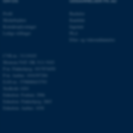
OM OS
UDDANNELSER PÅ AU
Navn
Udbyder / Domæne
Profil
Bachelor
Medarbejdere
Kandidat
be_typo_user
TYPO3 Association
.au.dk
Kontaktoplysninger
Ingeniør
Ledige stillinger
Ph.d.
Efter- og videreuddannelse
fe_typo_user
Typo3 Association
.au.dk
CVR-nr.: 31119103
Momsnr./VAT: DK 3111 9103
P-nr. Flakkebjerg: 1017874450
P-nr. Aarhus: 1016397284
EAN-nr.: 5798000433793
Stedkode: 6261
Enhedsnr. Foulum: 2906
Enhedsnr. Flakkebjerg: 2865
Enhedsnr. Aarhus: 1038