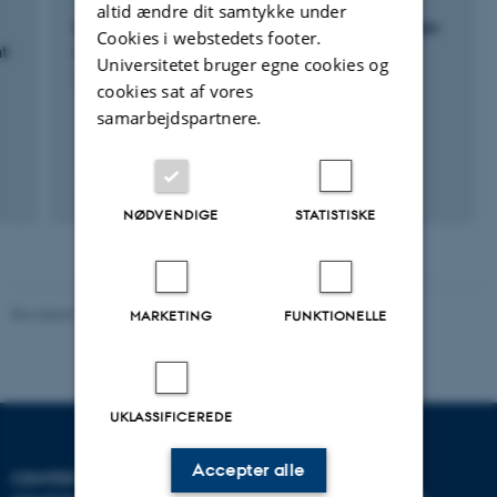
altid ændre dit samtykke under
GRÆSMETAN: Malkekøernes metanproduktion
Cookies i webstedets footer.
t
ved forskellige afgræsningssystemer
Universitetet bruger egne cookies og
1. jan. 2024
-
31. dec. 2026
cookies sat af vores
samarbejdspartnere.
+4
NØDVENDIGE
STATISTISKE
Revideret 19.03.2025
-
Jette Odgaard Villemoes
MARKETING
FUNKTIONELLE
UKLASSIFICEREDE
Accepter alle
CENTER FOR KVANTITATIV