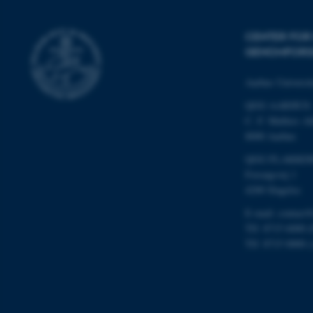
cookies.
CENTER FOR 
GENOMFORS
Navn
Aarhus Universit
be_typo_user
QGG AARHUS:
C. F. Møllers Al
8000 Aarhus
fe_typo_user
QGG FLAKKEB
Forsøgsvej 1
4200 Slagelse
E-mail: contact
Tlf: 8715 6000 (
Tlf: 8715 0000 
ASP.NET_SessionId
JSESSIONID