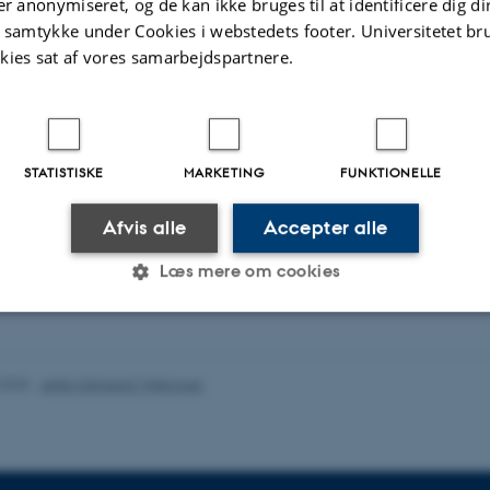
er anonymiseret, og de kan ikke bruges til at identificere dig d
Enhanced Mic
ens)
t samtykke under Cookies i webstedets footer. Universitetet br
Satti, M. & Cai
ina, P. +7.
kies sat af vores samarbejdspartnere.
ics
STATISTISKE
MARKETING
FUNKTIONELLE
ællebedømt
Fagfællebedømt
Digital
version
Afvis alle
Accepter alle
vedhæftet
Læs mere om cookies
Statistiske
Marketing
Funktionelle
.2025
-
Jette Odgaard Villemoes
es hjælper med at gøre hjemmesiden brugbar ved at aktiv
nktioner som navigation mm. Hjemmesiden kan ikke funge