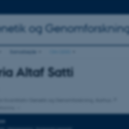
Genetik og Genomforsknin
Samarbejde
Om QGG
ia Altaf Satti
tilknytning
or Kvantitativ Genetik og Genomforskning, Aarhus
lknytning
DER