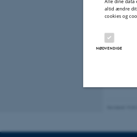
Alle dine data 
illuc
altid ændre di
Much
cookies og coo
Genom
NØDVENDIGE
Fagf
Nødvendige
Revideret 19.03
Nødvendige cooki
grundlæggende fu