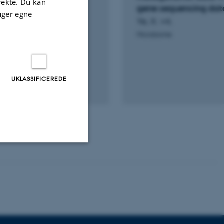
irekte. Du kan
robial Classification
gene sequencing dat
uger egne
, Z.
Ye, X. +4.
Microbiome
UKLASSIFICEREDE
Uklassificerede
ere nogle
rer uden disse