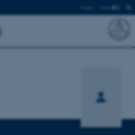
Find
English
g