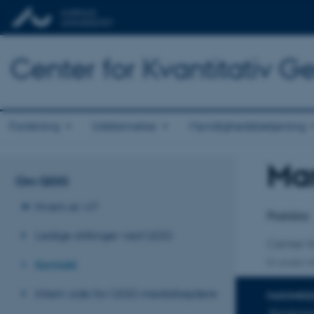
Center for Kvantitativ 
Forskning
Uddannelse
Myndighedsbetjening
Mar
Titel
Om QGG
Primær 
Hvem er vi?
Postdoc
Ledige stillinger ved QGG
Center f
Kontakt
En anden ti
Intern side for QGG medarbejdere
FAGOMRÅ