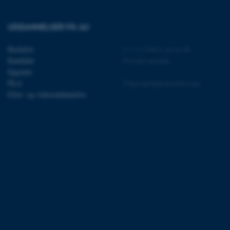
UDDANNELSER PÅ AU
Bachelor
©
—
Cookies på au.dk
Kandidat
Privatlivspolitik
 vores CMS-udbyder,
identificere en backend-
Ingeniør
bruger er logget ind i
Ph.d.
Tilgængelighedserklæring
Efter- og videreuddannelse
rbundet med Typo3-
emet. Det bruges generelt
ntifikator for at gøre det
præferencer, men i mange
 ikke nødvendigt, da det
lt af platformen, skønt
webstedsadministratorer. I
dstillet til at blive
en browsersession. Det
entifikator i stedet for
ose platform session
emmesider, som er skrevet
gi. Den bruges af serveren
onym brugersession.
session cookie, brugt af