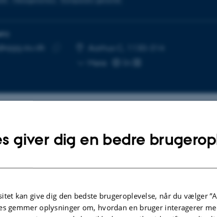
tik
Metagenomics
Komparativ genomik
NFO
@qgg.au.dk
SE
Aarhus C, 1130-314
Kopier
Mere
mailadresse
lgte publikationer
Flere
s giver dig en bedre brugerop
KRIFTARTIKEL
PAPER
MetaMAG Exp
plotype reference panel and
itet kan give dig den bedste brugeroplevelse, når du vælger ”A
Augmenting 
type imputation framework for
es gemmer oplysninger om, hvordan en bruger interagerer med
Resolved Me
black soldier fly (Hermetia