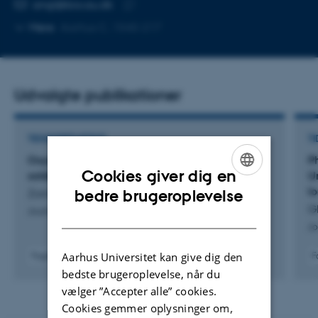
MAILADRESSE
angl@bio.au.dk
Kopier
Mere
Aarhus C, 1540-217
mailadresse
Udvalgte publikationer
TIDSSKRIFTARTIKEL
TI
Oxygen: a driver of heat generation in black
P
Cookies giver dig en
soldier fly bioconversion
U
ENGLISH
lo
bedre brugeroplevelse
Zorrilla, M. +5.
Gl
Journal of Insects as Food and Feed
DANISH
Jo
Aarhus Universitet kan give dig den
Fagfællebedømt
F
Digital
bedste brugeroplevelse, når du
version
vælger ”Accepter alle” cookies.
vedhæftet
Cookies gemmer oplysninger om,