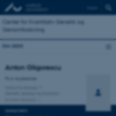
English
Center for Kvantitativ Genetik og
Genomforskning
Om QGG
Titel
Anton Gligorescu
Primær tilknytning
Ph.d.-studerende
Institut for Biologi
Genetik, økologi og evolution
En anden tilknytning
KONTAKTINFO