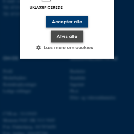
E-mail: contact@qgg.au.dk
Tlf: 8715 6000 (Flakkebjerg)
UKLASSIFICEREDE
Tlf: 8715 0000 (Aarhus)
Accepter alle
Afvis alle
Læs mere om cookies
OM OS
UDDANNELSER PÅ AU
Nødvendige
Statistiske
Marketing
Profil
Bachelor
Medarbejdere
Kandidat
Funktionelle
Uklassificerede
Kontaktoplysninger
Ingeniør
Ledige stillinger
Ph.d.
Efter- og videreuddannelse
Nødvendige cookies hjælper
med at gøre hjemmesiden
CVR-nr.: 31119103
Momsnr./VAT: DK 3111 9103
brugbar ved at aktivere nogle
P-nr. Flakkebjerg: 1017874450
grundlæggende funktioner
P-nr. Aarhus: 1016397284