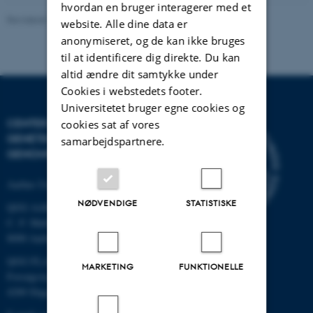
hvordan en bruger interagerer med et
Revideret 19.03.2025
-
Jette Odgaard Villemoes
website. Alle dine data er
anonymiseret, og de kan ikke bruges
til at identificere dig direkte. Du kan
altid ændre dit samtykke under
Cookies i webstedets footer.
Universitetet bruger egne cookies og
CENTER FOR KVANTITATIV
cookies sat af vores
GENETIK OG
samarbejdspartnere.
GENOMFORSKNING
Aarhus Universitet
NØDVENDIGE
STATISTISKE
QGG AARHUS:
C. F. Møllers Allé 3, bygn. 1130
8000 Aarhus
QGG FLAKKEBJERG:
MARKETING
FUNKTIONELLE
Forsøgsvej 1
4200 Slagelse