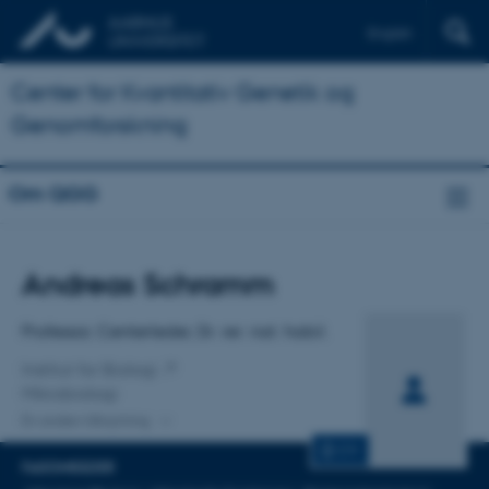
English
Center for Kvantitativ Genetik og
Genomforskning
Om QGG
Titel
Andreas Schramm
Primær tilknytning
Professor, Centerleder, Dr. rer. nat. habil.
Institut for Biologi
Mikrobiologi
En anden tilknytning
CV
FAGOMRÅDER