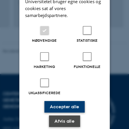
Universitetet bruger egne cookies og
1. nov. 2019
-
1. feb. 2023
cookies sat af vores
samarbejdspartnere.
+3
NØDVENDIGE
STATISTISKE
Revideret 19.03.2025
-
Jette Odgaard Villemoes
MARKETING
FUNKTIONELLE
UKLASSIFICEREDE
CENTER FOR KVANTITATIV
GENETIK OG
GENOMFORSKNING
Accepter alle
Aarhus Universitet
Afvis alle
QGG AARHUS: