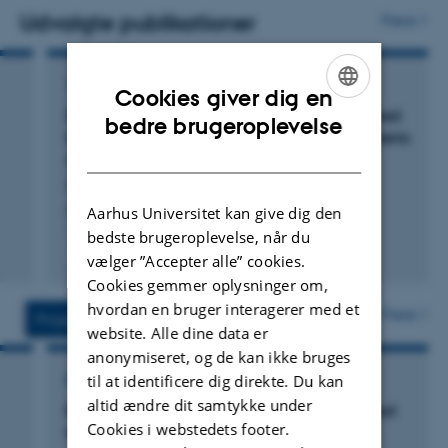
sekundærmetabiloter og det kemiske mikromiljø i
Udvalgte publikationer
Flere
værtsdyr.
TIDSSKRIFTARTIKEL
Cookies giver dig en
Extracellular electron transfer genes expressed
ENGLISH
bedre brugeroplevelse
by candidate flocking bacteria in cable bacteria
DANISH
sediment
Lustermans, J. +5.
mSystems
Aarhus Universitet kan give dig den
bedste brugeroplevelse, når du
Fagfællebedømt
vælger ”Accepter alle” cookies.
Digital
Cookies gemmer oplysninger om,
version
hvordan en bruger interagerer med et
vedhæftet
Flere
Projekter
Aktiviteter
website. Alle dine data er
anonymiseret, og de kan ikke bruges
til at identificere dig direkte. Du kan
FORSKNINGSPROJEKT
altid ændre dit samtykke under
BIOMAP: BIOMAP - microBIOlogically assisted
Cookies i webstedets footer.
MApping of soil Pollution