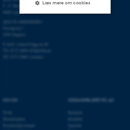
Læs mere om cookies
C. F. Møllers Allé 3, bygn. 1130
8000 Aarhus
QGG FLAKKEBJERG:
Nødvendige
Statistiske
Marketing
Forsøgsvej 1
4200 Slagelse
Funktionelle
Uklassificerede
E-mail: contact@qgg.au.dk
Tlf: 8715 6000 (Flakkebjerg)
Tlf: 8715 0000 (Aarhus)
Nødvendige cookies hjælper
med at gøre hjemmesiden
brugbar ved at aktivere nogle
grundlæggende funktioner
som navigation mm.
Hjemmesiden kan ikke
OM OS
UDDANNELSER PÅ AU
fungerer uden disse cookies.
Profil
Bachelor
Medarbejdere
Kandidat
Kontaktoplysninger
Ingeniør
Navn
Udbyder / Domæne