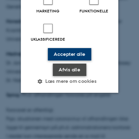
Genetik og Genomforskning, Aarhus Universitet
MARKETING
FUNKTIONELLE
Hovedvejleder:
Professor MSO Torben Asp, Center for
Kvantitativ Genetik og Genomforskning, Aarhus
Universitet
UKLASSIFICEREDE
Medvejledere:
Accepter alle
Dr. Jan Schmid, School of Fundamental Sciences, Massey
Afvis alle
University, New Zealand
Dr. Niels Roulund, DLF Seeds A/S, Danmark
Læs mere om cookies
Sprog:
Ph.d.-afhandlingen forsvares på engelsk
Nødvendige
Statistiske
Marketing
Forsvaret er offentligt.
Funktionelle
Uklassificerede
Pga. situationen med coronavirus vil afhandlingen ikke
ligge til gennemsyn på ph.d.-administrationens kontorer.
I stedet kan interesserede sende en e-mail til