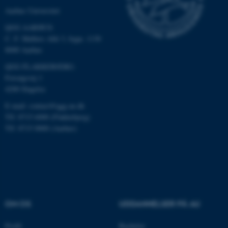
Aarhus Universitet
QGG AARHUS:
C. F. Møllers Allé 3, bygn. 1130
8000 Aarhus
QGG FLAKKEBJERG:
Forsøgsvej 1
4200 Slagelse
ASP.NET_SessionId
Microsoft Corporation
E-mail: contact@qgg.au.dk
.au.dk
Tlf: 8715 6000 (Flakkebjerg)
Tlf: 8715 0000 (Aarhus)
JSESSIONID
Oracle Corporation
.au.dk
OM OS
UDDANNELSER PÅ AU
ARRAffinity
Microsoft Corporation
.mitstudie.au.dk
Profil
Bachelor