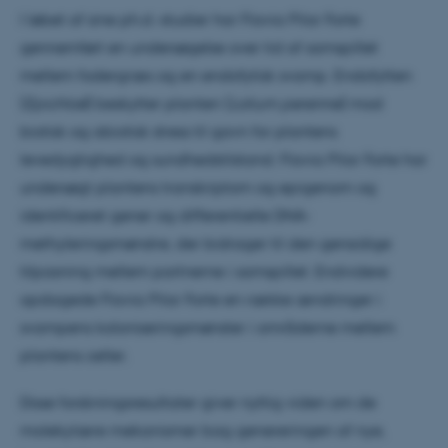
I løbet af sine ph.d.-studier har Flavia Pilar Forte
gennemført en undersøgelse over tid af samspillet
mellem fodergræs og en endofytisk svamp. Endofytten
(
Epichloë
) beskytter planten (
Lolium perenne
) mod
biotisk og abiotisk stress til gavn for plantens
levedygtighed og sundhedstilstand. Flavia Pilar Forte har
undersøgt plantens transkriptom og epigenom og
identificeret gener og differentielle DNA-
methyleringsmønstre, der bidrager til den gensidige
tilpasning mellem partnerne i samspillet. Endvidere
opdagede Flavia Pilar Forte en række ændringer i
svampens koloniseringsmønster i områderne mellem
plantens celler.
Disse forskningsresultater giver nyttig viden om de
molekylære mekanismer bag genereringen af nye,