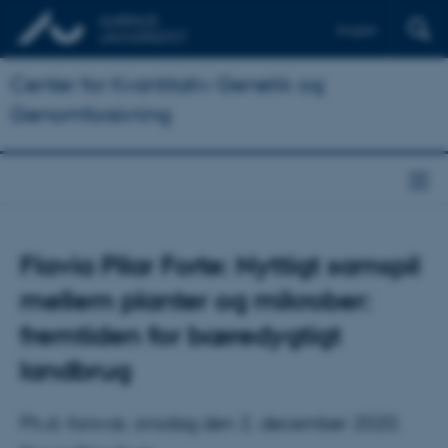
English
Center for Kvantitativ Genetik og
Genomforskning
Flavia Pilar Forte: Nyttigt samspil
mellem planter og mikrober:
fremtiden for bæredygtigt
landbrug
Ph.d.-forsvar, onsdag den 2. december 2020.