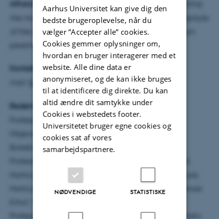
Afhandlingens titel:
Inter-kingdom signaling regulating
Aarhus Universitet kan give dig den
the mutualistic adaptation between a fungal endophyte
bedste brugeroplevelse, når du
of the genus
vælger ”Accepter alle” cookies.
Epichloë
and perennial ryegrass (
Lolium
Cookies gemmer oplysninger om,
perenne
) in novel association
hvordan en bruger interagerer med et
website. Alle dine data er
Kontaktinfo:
Flavia Pilar Forte, e-
anonymiseret, og de kan ikke bruges
mail:
flavia.forte@qgg.au.dk
til at identificere dig direkte. Du kan
altid ændre dit samtykke under
Bedømmelsesudvalg:
Cookies i webstedets footer.
Professor David B. Collinge, Institut for Plante- og
Universitetet bruger egne cookies og
Miljøvidenskab, Sektion for Mikrobiel Økologi og
cookies sat af vores
Bioteknologi, Københavns Universitet
samarbejdspartnere.
Professor Philipp Franken, Erfurt Research Centre for
Horticultural Crops, Faculty of Landscape Architecture,
Horticulture and Forestry, University of Applied Sciences
NØDVENDIGE
STATISTISKE
Erfurt, Tyskland
Professor Doug Speed (formand), Center for Kvantitativ