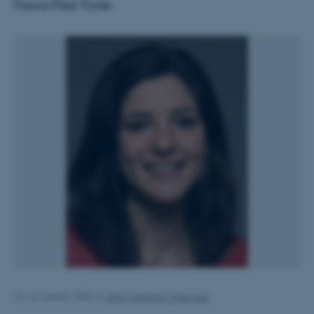
Flavia Pilar Forte.
23. november 2020
af
Jette Odgaard Villemoes