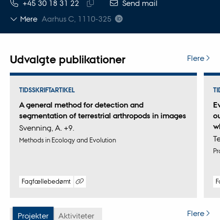
TELEFONNUMMER
MAILADRESSE
+45 30 18 31 22
Send mail
Kopier
Mere
Aarhus C, 1110-325
telefonnummer
Udvalgte publikationer
Flere
TIDSSKRIFTARTIKEL
TI
A general method for detection and
E
segmentation of terrestrial arthropods in images
o
w
Svenning, A. +9.
Te
Methods in Ecology and Evolution
Pr
Fagfællebedømt
F
Digital
version
vedhæftet
Flere
Projekter
Aktiviteter