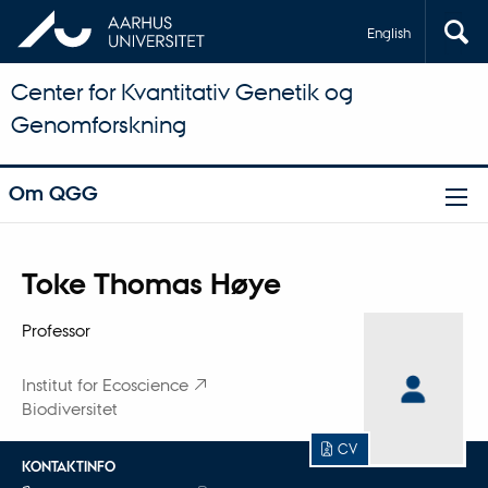
English
Center for Kvantitativ Genetik og
Genomforskning
Om QGG
Titel
Toke Thomas Høye
Primær tilknytning
Professor
Institut for Ecoscience
Biodiversitet
CV
KONTAKTINFO