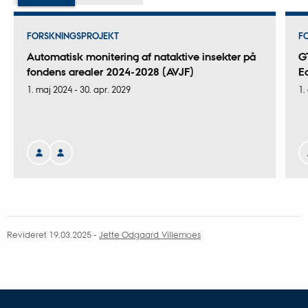
FORSKNINGSPROJEKT
F
Automatisk monitering af nataktive insekter på
G
fondens arealer 2024-2028 (AVJF)
E
1. maj 2024
-
30. apr. 2029
1.
Revideret 19.03.2025
-
Jette Odgaard Villemoes