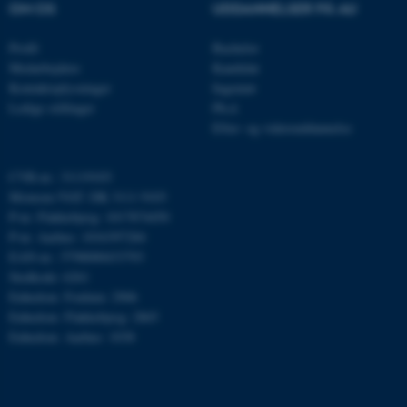
OM OS
UDDANNELSER PÅ AU
Navn
Udbyder / Domæne
Profil
Bachelor
Medarbejdere
Kandidat
be_typo_user
TYPO3 Association
.au.dk
Kontaktoplysninger
Ingeniør
Ledige stillinger
Ph.d.
Efter- og videreuddannelse
fe_typo_user
Typo3 Association
.au.dk
CVR-nr.: 31119103
Momsnr./VAT: DK 3111 9103
P-nr. Flakkebjerg: 1017874450
P-nr. Aarhus: 1016397284
EAN-nr.: 5798000433793
Stedkode: 6261
Enhedsnr. Foulum: 2906
Enhedsnr. Flakkebjerg: 2865
Enhedsnr. Aarhus: 1038