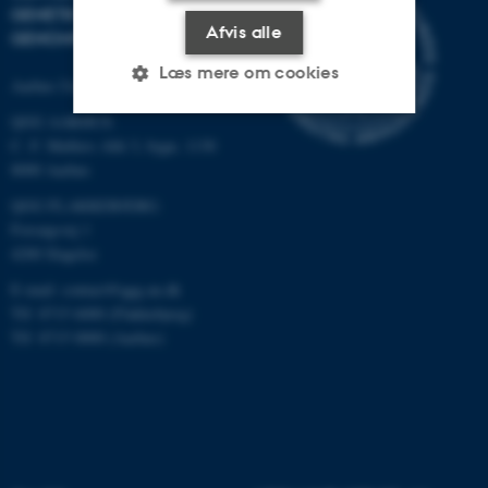
GENETIK OG
Afvis alle
GENOMFORSKNING
Læs mere om cookies
Aarhus Universitet
QGG AARHUS:
C. F. Møllers Allé 3, bygn. 1130
Nødvendige
Statistiske
Marketing
8000 Aarhus
Funktionelle
Uklassificerede
QGG FLAKKEBJERG:
Forsøgsvej 1
4200 Slagelse
Nødvendige cookies hjælper
E-mail: contact@qgg.au.dk
med at gøre hjemmesiden
Tlf: 8715 6000 (Flakkebjerg)
Tlf: 8715 0000 (Aarhus)
brugbar ved at aktivere nogle
grundlæggende funktioner
som navigation mm.
Hjemmesiden kan ikke
fungerer uden disse cookies.