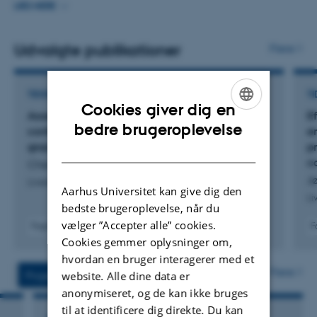
tværfagligt samarbejde og sigter mod at styrke
LÆS MERE
økonomi, robusthed og bæredygtighed i
husdyrproduktionen gennem praktiske, evidensbaserede
Udvalgte publikationer
Flere
løsninger.
TIDSSKRIFTARTIKEL
TI
Cookies giver dig en
Assessing the carbon footprint of converting
E
ENGLISH
bedre brugeroplevelse
confinement dairy production to seasonal
e
grazing in a dairy herd: a scenario study
pr
DANISH
c
Chen, L. +4.
J
Livestock Science
Aarhus Universitet kan give dig den
Li
bedste brugeroplevelse, når du
vælger ”Accepter alle” cookies.
Fagfællebedømt
F
Digital
Cookies gemmer oplysninger om,
version
hvordan en bruger interagerer med et
vedhæftet
Flere
Projekter
Aktiviteter
website. Alle dine data er
anonymiseret, og de kan ikke bruges
til at identificere dig direkte. Du kan