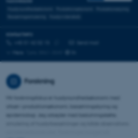
FAGOMRÅDER
Husdyrsundhedsøkonomi
Produktionsøkonomi
Produktionsstyring
Besætnngssimulering
Husdyrvidenskab
KONTAKTINFO
TELEFONNUMMER
MAILADRESSE
+45 51 42 02 15
Send mail
Kopier
Mere
Tjele, 8861-3049
telefonnummer
Forskning
Mit forskningsfokus er husdyrsundhedsøkonomi med
afsæt i produktionsøkonomi, besætningsstyring og
epidemiologi. Jeg arbejder med beslutningsstøtte,
simulering af husdyrbesætninger og både observations-
og interventionsstudier. Forskningen bygger på