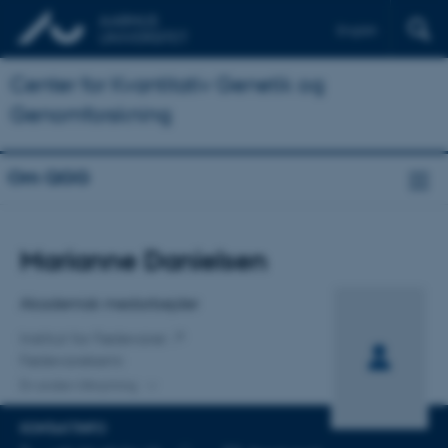
English
Center for Kvantitativ Genetik og
Genomforskning
Om QGG
Titel
Marianne Danielsen
Primær tilknytning
Akademisk medarbejder
Institut for Fødevarer
Fødevarekemi
En anden tilknytning
KONTAKTINFO