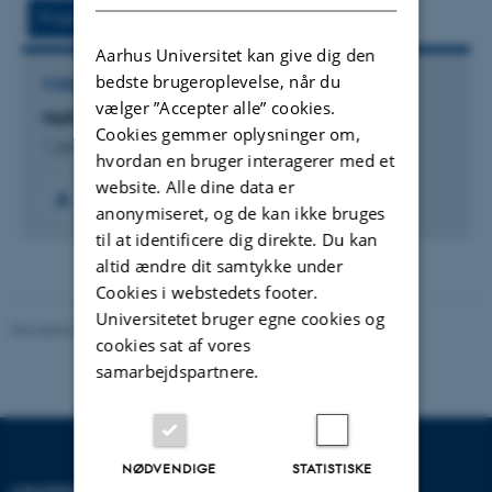
vedhæftet
Projekt
Aktiviteter
Aarhus Universitet kan give dig den
bedste brugeroplevelse, når du
FORSKNINGSPROJEKT
vælger ”Accepter alle” cookies.
NaFoCo
Cookies gemmer oplysninger om,
1. jan. 2020
-
31. dec. 2024
hvordan en bruger interagerer med et
website. Alle dine data er
anonymiseret, og de kan ikke bruges
til at identificere dig direkte. Du kan
altid ændre dit samtykke under
Cookies i webstedets footer.
Universitetet bruger egne cookies og
Revideret 19.03.2025
-
Jette Odgaard Villemoes
cookies sat af vores
samarbejdspartnere.
NØDVENDIGE
STATISTISKE