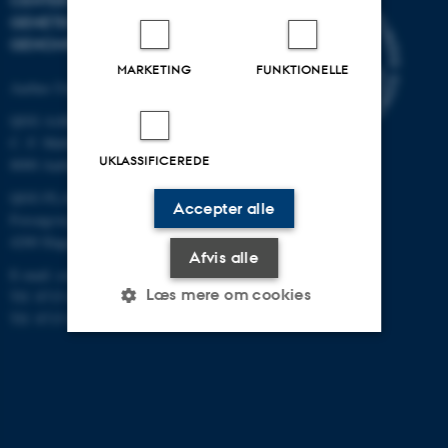
CENTER FOR KVANTITATIV
GENETIK OG
GENOMFORSKNING
MARKETING
FUNKTIONELLE
Aarhus Universitet
QGG AARHUS:
C. F. Møllers Allé 3, bygn. 1130
UKLASSIFICEREDE
8000 Aarhus
QGG FLAKKEBJERG:
Accepter alle
Forsøgsvej 1
4200 Slagelse
Afvis alle
E-mail: contact@qgg.au.dk
Læs mere om cookies
Tlf: 8715 6000 (Flakkebjerg)
Tlf: 8715 0000 (Aarhus)
Nødvendige
Statistiske
Marketing
Funktionelle
Uklassificerede