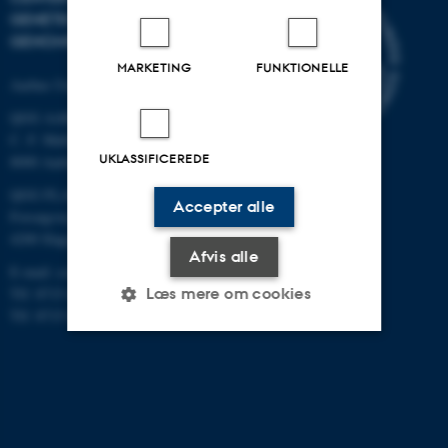
GENETIK OG
GENOMFORSKNING
MARKETING
FUNKTIONELLE
Aarhus Universitet
QGG AARHUS:
C. F. Møllers Allé 3, bygn. 1130
UKLASSIFICEREDE
8000 Aarhus
QGG FLAKKEBJERG:
Accepter alle
Forsøgsvej 1
4200 Slagelse
Afvis alle
E-mail: contact@qgg.au.dk
Læs mere om cookies
Tlf: 8715 6000 (Flakkebjerg)
Tlf: 8715 0000 (Aarhus)
Nødvendige
Statistiske
Marketing
Funktionelle
Uklassificerede