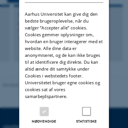
Aarhus Universitet kan give dig den
FORSKNINGSPROJEKT
bedste brugeroplevelse, når du
Decipher Complex Phenotypes via Cross-
vælger ”Accepter alle” cookies.
species Analysis of the Regulatory Genome
Cookies gemmer oplysninger om,
1. aug. 2025
-
31. jul. 2029
hvordan en bruger interagerer med et
website. Alle dine data er
anonymiseret, og de kan ikke bruges
til at identificere dig direkte. Du kan
altid ændre dit samtykke under
Cookies i webstedets footer.
Universitetet bruger egne cookies og
Revideret 19.03.2025
-
Jette Odgaard Villemoes
cookies sat af vores
samarbejdspartnere.
NØDVENDIGE
STATISTISKE
CENTER FOR KVANTITATIV