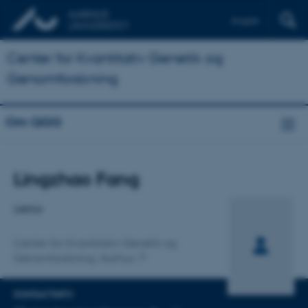
English
Center for Kvantitativ Genetik og
Genomforskning
Om QGG
Titel
Lingzhao Fang
Primær tilknytning
Lektor
Center for Kvantitativ Genetik og
Genomforskning, Aarhus
KONTAKTINFO