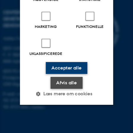
CENTER FOR KVANTITATIV
GENETIK OG
GENOMFORSKNING
MARKETING
FUNKTIONELLE
Aarhus Universitet
QGG AARHUS:
UKLASSIFICEREDE
C. F. Møllers Allé 3, bygn. 1130
8000 Aarhus
Accepter alle
QGG FLAKKEBJERG:
Forsøgsvej 1
Afvis alle
4200 Slagelse
Læs mere om cookies
E-mail: contact@qgg.au.dk
Tlf: 8715 6000 (Flakkebjerg)
Tlf: 8715 0000 (Aarhus)
Nødvendige
Statistiske
Marketing
Funktionelle
Uklassificerede