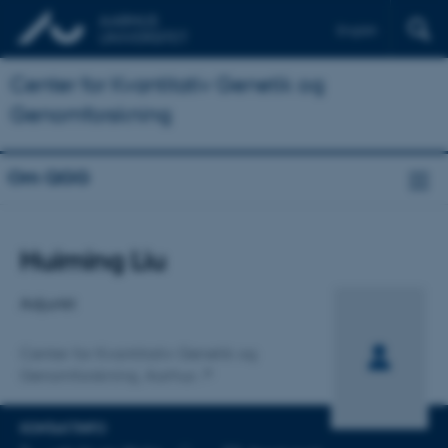
English
Center for Kvantitativ Genetik og
Genomforskning
Om QGG
Titel
Huiming Liu
Primær tilknytning
Adjunkt
Center for Kvantitativ Genetik og
Genomforskning, Aarhus
KONTAKTINFO