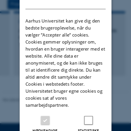
vedhæftet
DANISH
Projekter
Aktiviteter
Aarhus Universitet kan give dig den
FORSKNINGSPROJEKT
bedste brugeroplevelse, når du
Application of dense marker map genotypes in
vælger ”Accepter alle” cookies.
animal breeding schemes
Cookies gemmer oplysninger om,
1. jan. 2011
-
1. jan. 2014
hvordan en bruger interagerer med et
website. Alle dine data er
anonymiseret, og de kan ikke bruges
til at identificere dig direkte. Du kan
altid ændre dit samtykke under
Cookies i webstedets footer.
Universitetet bruger egne cookies og
cookies sat af vores
Revideret 19.03.2025
-
Jette Odgaard Villemoes
samarbejdspartnere.
NØDVENDIGE
STATISTISKE