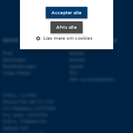
Accepter alle
Afvis alle
Læs mere om cookies
OM OS
UDDANNELSER PÅ AU
Profil
Bachelor
Medarbejdere
Kandidat
Nødvendige
Statistiske
Marketing
Kontaktoplysninger
Ingeniør
Funktionelle
Uklassificerede
Ledige stillinger
Ph.d.
Efter- og videreuddannelse
CVR-nr.: 31119103
Nødvendige cookies hjælper
Momsnr./VAT: DK 3111 9103
med at gøre hjemmesiden
P-nr. Flakkebjerg: 1017874450
brugbar ved at aktivere nogle
P-nr. Aarhus: 1016397284
grundlæggende funktioner
EAN-nr.: 5798000433793
som navigation mm.
Stedkode: 6261
Hjemmesiden kan ikke