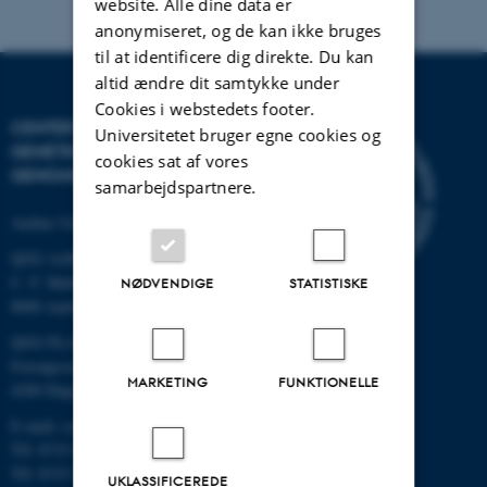
website. Alle dine data er
anonymiseret, og de kan ikke bruges
til at identificere dig direkte. Du kan
altid ændre dit samtykke under
Cookies i webstedets footer.
CENTER FOR KVANTITATIV
Universitetet bruger egne cookies og
GENETIK OG
cookies sat af vores
GENOMFORSKNING
samarbejdspartnere.
Aarhus Universitet
QGG AARHUS:
C. F. Møllers Allé 3, bygn. 1130
NØDVENDIGE
STATISTISKE
8000 Aarhus
QGG FLAKKEBJERG:
Forsøgsvej 1
MARKETING
FUNKTIONELLE
4200 Slagelse
E-mail: contact@qgg.au.dk
Tlf: 8715 6000 (Flakkebjerg)
Tlf: 8715 0000 (Aarhus)
UKLASSIFICEREDE