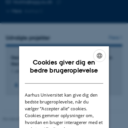
MAILADRESSE
hkalita@qgg.au.dk
Kopier
Mere
Aarhus C
mailadresse
Udvalgte projekter
Flere
Deciphering the phenomics basis of larval traits in
Cookies giver dig en
the black soldier fly
ENGLISH
bedre brugeroplevelse
1. okt. 2025
-
30. sep. 2028
DANISH
Aarhus Universitet kan give dig den
bedste brugeroplevelse, når du
vælger ”Accepter alle” cookies.
Cookies gemmer oplysninger om,
Revideret 19.03.2025
-
Jette Odgaard Villemoes
hvordan en bruger interagerer med et