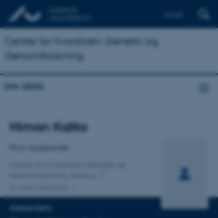
English
Center for Kvantitativ Genetik og
Genomforskning
Om QGG
Titel
Himan Kalita
Primær tilknytning
Ph.d.-studerende
Center for Kvantitativ Genetik og
Genomforskning, Aarhus
En anden tilknytning
KONTAKTINFO