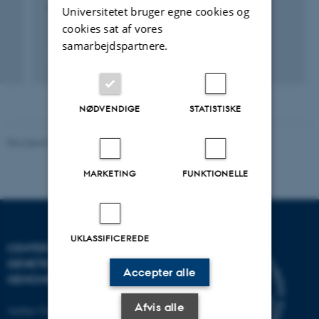
1. jan. 2013
-
1. mar. 2017
Universitetet bruger egne cookies og
cookies sat af vores
samarbejdspartnere.
+4
NØDVENDIGE
STATISTISKE
Revideret 19.03.2025
-
Jette Odgaard Villemoes
MARKETING
FUNKTIONELLE
UKLASSIFICEREDE
CENTER FOR KVANTITATIV
GENETIK OG
Accepter alle
GENOMFORSKNING
Afvis alle
Aarhus Universitet