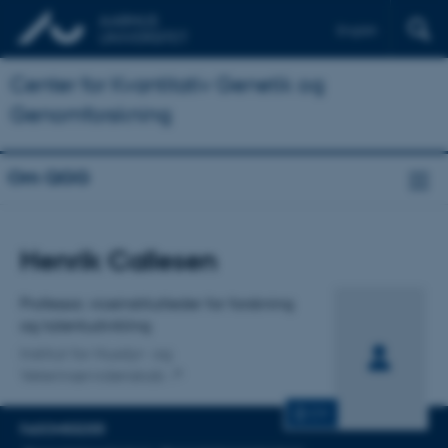
English
Center for Kvantitativ Genetik og
Genomforskning
Om QGG
Titel
Henrik Callesen
Primær tilknytning
Professor, viceinstitutleder for forskning
og talentudvikling
Institut for Husdyr- og
Veterinærvidenskab
CV
FAGOMRÅDER