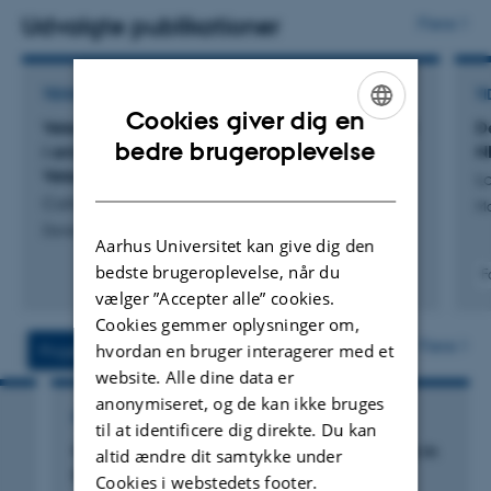
Udvalgte publikationer
Flere
TIDSSKRIFTARTIKEL
TI
Cookies giver dig en
Veterinæruddannelsen ved AU Viborg: Festskrift
D
ENGLISH
bedre brugeroplevelse
i anledning af 90-års jubilæet for Dansk
N
Veterinærhistorisk Samfund
La
DANISH
Callesen, H. & Ingvartsen, K.
Mo
Dansk Veterinærhistorisk Årbog
Aarhus Universitet kan give dig den
bedste brugeroplevelse, når du
F
vælger ”Accepter alle” cookies.
Cookies gemmer oplysninger om,
Flere
hvordan en bruger interagerer med et
Projekter
Aktiviteter
website. Alle dine data er
anonymiseret, og de kan ikke bruges
FORSKNINGSPROJEKT
til at identificere dig direkte. Du kan
GIFT: Genomic Improvement in Fertility Traits in
altid ændre dit samtykke under
Danish and Brazilian Cattle
Cookies i webstedets footer.