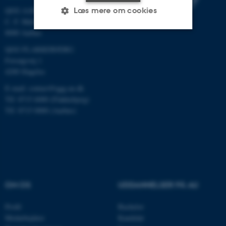
QGG AARHUS:
Læs mere om cookies
C. F. Møllers Allé 3, bygn. 1130
8000 Aarhus
QGG FLAKKEBJERG:
Nødvendige
Statistiske
Marketing
Forsøgsvej 1
Funktionelle
Uklassificerede
4200 Slagelse
E-mail: contact@qgg.au.dk
Tlf: 8715 6000 (Flakkebjerg)
Nødvendige cookies hjælper
Tlf: 8715 0000 (Aarhus)
med at gøre hjemmesiden
brugbar ved at aktivere nogle
grundlæggende funktioner
som navigation mm.
Hjemmesiden kan ikke
fungerer uden disse cookies.
OM OS
UDDANNELSER PÅ AU
Profil
Bachelor
Medarbejdere
Kandidat
Navn
Udbyder / Domæne