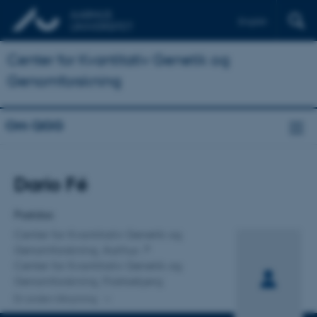
English
Center for Kvantitativ Genetik og
Genomforskning
Om QGG
Titel
Dario Fé
Primær tilknytning
Postdoc
Center for Kvantitativ Genetik og
Genomforskning, Aarhus
Center for Kvantitativ Genetik og
Genomforskning, Flakkebjerg
En anden tilknytning