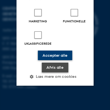
CENTER FOR KVANTITATIV
GENETIK OG
GENOMFORSKNING
MARKETING
FUNKTIONELLE
Aarhus Universitet
QGG AARHUS:
C. F. Møllers Allé 3, bygn. 1130
UKLASSIFICEREDE
8000 Aarhus
Accepter alle
QGG FLAKKEBJERG:
Forsøgsvej 1
Afvis alle
4200 Slagelse
E-mail: contact@qgg.au.dk
Læs mere om cookies
Tlf: 8715 6000 (Flakkebjerg)
Tlf: 8715 0000 (Aarhus)
Nødvendige
Statistiske
Marketing
Funktionelle
Uklassificerede