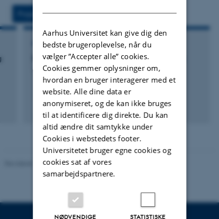
DANISH
vedhæftet
Projekter
Aktiviteter
Aarhus Universitet kan give dig den
bedste brugeroplevelse, når du
FORSKNINGSPROJEKT
vælger ”Accepter alle” cookies.
g
ForageSelect: Genomic selection in grasses
Cookies gemmer oplysninger om,
1. aug. 2011
-
1. aug. 2015
hvordan en bruger interagerer med et
website. Alle dine data er
anonymiseret, og de kan ikke bruges
til at identificere dig direkte. Du kan
altid ændre dit samtykke under
Cookies i webstedets footer.
Universitetet bruger egne cookies og
cookies sat af vores
Revideret 19.03.2025
-
Jette Odgaard Villemoes
samarbejdspartnere.
NØDVENDIGE
STATISTISKE