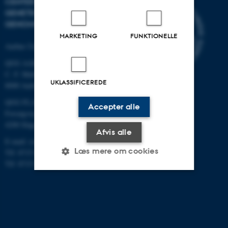
CENTER FOR KVANTITATIV
GENETIK OG
GENOMFORSKNING
MARKETING
FUNKTIONELLE
Aarhus Universitet
QGG AARHUS:
C. F. Møllers Allé 3, bygn. 1130
UKLASSIFICEREDE
8000 Aarhus
QGG FLAKKEBJERG:
Accepter alle
Forsøgsvej 1
4200 Slagelse
Afvis alle
E-mail: contact@qgg.au.dk
Læs mere om cookies
Tlf: 8715 6000 (Flakkebjerg)
Tlf: 8715 0000 (Aarhus)
Nødvendige
Statistiske
Marketing
Funktionelle
Uklassificerede