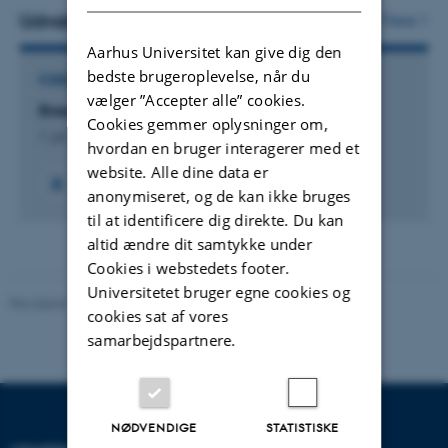
vedhæftet
Udvalgte projekter
Flere
Aarhus Universitet kan give dig den
bedste brugeroplevelse, når du
FORSKNINGSPROJEKT
vælger ”Accepter alle” cookies.
Breeding Robust Sows
Cookies gemmer oplysninger om,
1. jul. 2019
-
30. jun. 2022
hvordan en bruger interagerer med et
website. Alle dine data er
anonymiseret, og de kan ikke bruges
til at identificere dig direkte. Du kan
altid ændre dit samtykke under
Cookies i webstedets footer.
Universitetet bruger egne cookies og
Revideret 19.03.2025
-
Jette Odgaard Villemoes
cookies sat af vores
samarbejdspartnere.
NØDVENDIGE
STATISTISKE