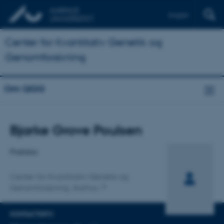
English
Center for Kvantitativ Genetik og
Genomforskning
Om QGG
Titel
Bjarke Grove Poulsen
Primær tilknytning
Postdoc
Center for Kvantitativ Genetik og
Genomforskning, Aarhus
KONTAKTINFO