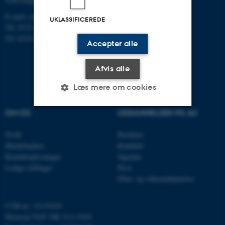
E-mail: contact@qgg.au.dk
UKLASSIFICEREDE
Tlf: 8715 6000 (Flakkebjerg)
Tlf: 8715 0000 (Aarhus)
Accepter alle
Afvis alle
Læs mere om cookies
OM OS
UDDANNELSER PÅ AU
Nødvendige
Statistiske
Marketing
Profil
Bachelor
Funktionelle
Uklassificerede
Medarbejdere
Kandidat
Kontaktoplysninger
Ingeniør
Ledige stillinger
Ph.d.
Efter- og videreuddannelse
Nødvendige cookies hjælper
med at gøre hjemmesiden
CVR-nr.: 31119103
brugbar ved at aktivere nogle
Momsnr./VAT: DK 3111 9103
grundlæggende funktioner