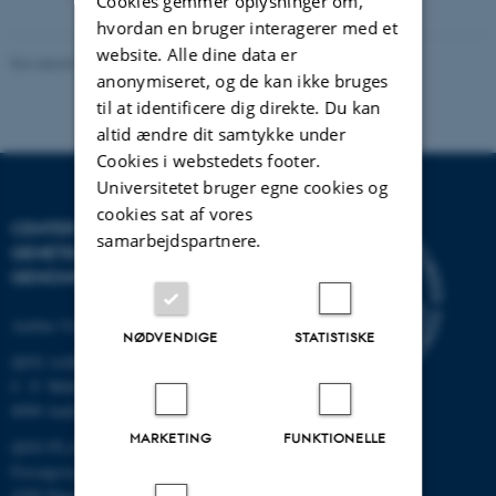
Cookies gemmer oplysninger om,
hvordan en bruger interagerer med et
website. Alle dine data er
Revideret 19.03.2025
-
Jette Odgaard Villemoes
anonymiseret, og de kan ikke bruges
til at identificere dig direkte. Du kan
altid ændre dit samtykke under
Cookies i webstedets footer.
Universitetet bruger egne cookies og
cookies sat af vores
CENTER FOR KVANTITATIV
samarbejdspartnere.
GENETIK OG
GENOMFORSKNING
Aarhus Universitet
NØDVENDIGE
STATISTISKE
QGG AARHUS:
C. F. Møllers Allé 3, bygn. 1130
8000 Aarhus
MARKETING
FUNKTIONELLE
QGG FLAKKEBJERG:
Forsøgsvej 1
4200 Slagelse