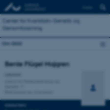
English
Center for Kvantitativ Genetik og
Genomforskning
Om QGG
Titel
Bente Flügel Majgren
Primær tilknytning
Laborant
Institut for Molekylærbiologi og
Genetik
RNA-biologi og -innovation
KONTAKTINFO