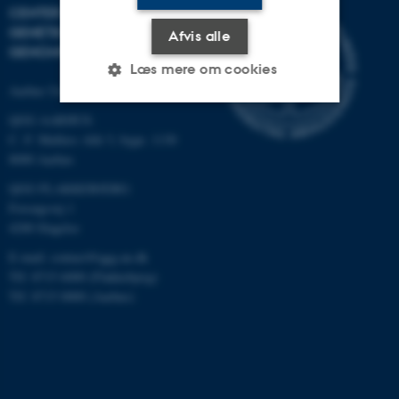
CENTER FOR KVANTITATIV
GENETIK OG
Afvis alle
GENOMFORSKNING
Læs mere om cookies
Aarhus Universitet
QGG AARHUS:
Nødvendige
Statistiske
Marketing
C. F. Møllers Allé 3, bygn. 1130
8000 Aarhus
Funktionelle
Uklassificerede
QGG FLAKKEBJERG:
Forsøgsvej 1
4200 Slagelse
Nødvendige cookies hjælper
E-mail: contact@qgg.au.dk
med at gøre hjemmesiden
Tlf: 8715 6000 (Flakkebjerg)
brugbar ved at aktivere nogle
Tlf: 8715 0000 (Aarhus)
grundlæggende funktioner
som navigation mm.
Hjemmesiden kan ikke
fungerer uden disse cookies.