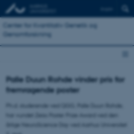
English
Center for Kvantitativ Genetik og
Genomforskning
Palle Duun Rohde vinder pris for
fremragende poster
Ph.d. studerende ved QGG, Palle Duun Rohde,
har vundet Zeiss Poster Prize Award ved den
årlige NeuroScience Day ved Aarhus Universitet