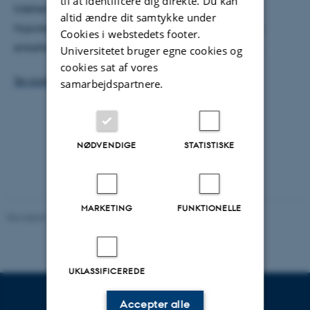
til at identificere dig direkte. Du kan
lidelser, der ofte har stærkt varierende resultater.
altid ændre dit samtykke under
Hypotesen er, at genetisk målrettet medicin til den
Cookies i webstedets footer.
enkelte patient vil forbedre behandlingsresultatet.
Universitetet bruger egne cookies og
cookies sat af vores
Se posteren HER
samarbejdspartnere.
NØDVENDIGE
STATISTISKE
MARKETING
FUNKTIONELLE
Revideret 22.07.2026
-
Jette Odgaard Villemoes
UKLASSIFICEREDE
Accepter alle