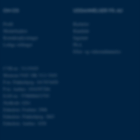
OM OS
UDDANNELSER PÅ AU
Navn
Udbyder / Domæne
Profil
Bachelor
be_typo_user
TYPO3 Association
Medarbejdere
Kandidat
.au.dk
Kontaktoplysninger
Ingeniør
Ledige stillinger
Ph.d.
Efter- og videreuddannelse
fe_typo_user
Typo3 Association
.au.dk
CVR-nr.: 31119103
Momsnr./VAT: DK 3111 9103
P-nr. Flakkebjerg: 1017874450
P-nr. Aarhus: 1016397284
EAN-nr.: 5798000433793
Stedkode: 6261
Enhedsnr. Foulum: 2906
Enhedsnr. Flakkebjerg: 2865
Enhedsnr. Aarhus: 1038