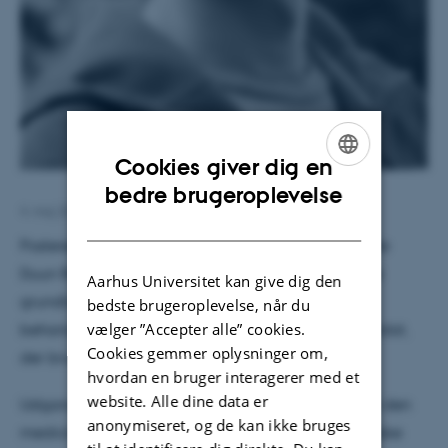
Cookies giver dig en
ENGLISH
bedre brugeroplevelse
4. maj 2017
af
Jette Odgaard Villemoes
DANISH
Posteren er en præsentation af resultaterne af Palle
Duun Rohdes og kollegers forskning i det genetiske
Aarhus Universitet kan give dig den
grundlag for det enkelte individs reaktion på
bedste brugeroplevelse, når du
vælger ”Accepter alle” cookies.
behandling med medicinpræparatet Methylphenidat,
Cookies gemmer oplysninger om,
der bruges til behandling af ADHD.
hvordan en bruger interagerer med et
website. Alle dine data er
Udgangspunktet for gruppens forskning har været den
anonymiseret, og de kan ikke bruges
medicinske behandling af patienter med psykiatriske